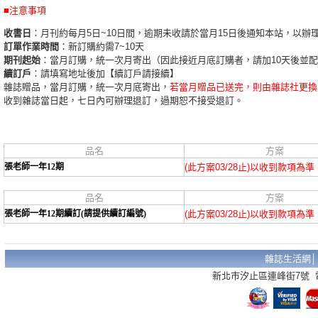
■注意事項
收書日
：月刊約每月5日~10日間，逾期未收請於當月15日後通知本站，以辦
訂單作業時間
：新訂購約需7~10天
期刊起始
：當月訂購，統一次月寄出（因此接近月底訂購者，請加10天後並
續訂戶
：請填寫地址後加【續訂戶請接續】
雜誌贈品，當月訂購，統一次月底寄出，
若當月贈品已送完，則由雜誌社更換
收到雜誌當日起，七日內可辦理退訂，過期恕不接受退訂。
品名
方案
張老師一年12期
(此方案03/28止)以收到款項為準
品名
方案
張老師一年12期續訂(請提供續訂編號)
(此方案03/28止)以收到款項為準
雜誌生活網
新北市汐止區連峰街7號 電話：02