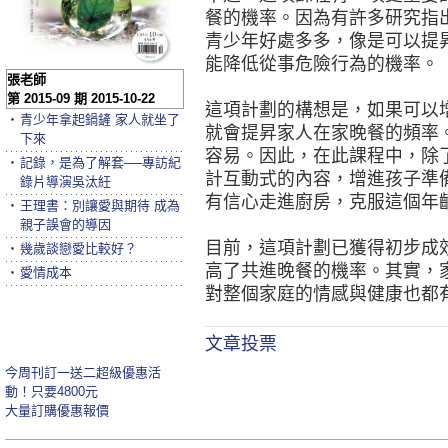
餐的機率。因為有許多研究指
青少年好處多多，像是可以提
能降低從事危險行為的機率。
張老師
第 2015-09 期 2015-10-22
這項計劃的構想是，如果可以
‧
青少年拿起鍋鏟 家人就坐了
就會提昇家人在家晚餐的頻率
下來
容易。因此，在此課程中，除
‧
記錄，是為了解套──專訪紀
計互動式的內容，增進孩子準
錄片導演吳汰紝
有信心走進廚房，克服這個年
‧
王理書：別讓愛與期待 成為
親子誤會的導因
目前，這項計劃已獲得初步成
‧
幾歲談戀愛比較好？
高了共進晚餐的機率。其實，
‧
愛情成本
對整個家庭的情感與健康也都
文章投票
今周刊訂一送二超級優惠活
動！只要4800元
大量訂購優惠報價