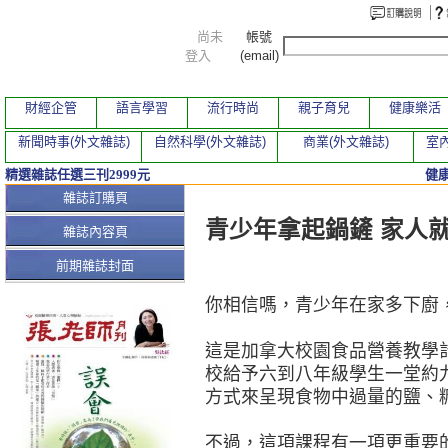
尚未
帳號
登入
(email)
財經企管
語言學習
流行時尚
親子育兒
健康樂活
新聞時事(外文雜誌)
自然科學(外文雜誌)
商業(外文雜誌)
室內
精選雜誌任選三刊2999元
健
本期文章
雜誌訂購頁
青少年拿起鍋鏟 家人
雜誌內容頁
前期雜誌封面
你相信嗎，青少年在家多下廚
這是加拿大校園食品營養教學
校給予六到八年級學生一堂約
方式來呈現食物中過量的鹽、
不過，這項課程有一項更重要