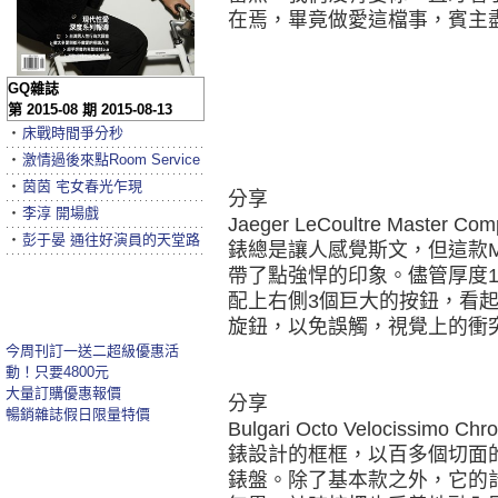
在焉，畢竟做愛這檔事，賓主
GQ雜誌
第 2015-08 期 2015-08-13
‧
床戰時間爭分秒
‧
激情過後來點Room Service
‧
茵茵 宅女春光乍現
分享
‧
李淳 開場戲
Jaeger LeCoultre Master 
‧
彭于晏 通往好演員的天堂路
錶總是讓人感覺斯文，但這款Master 
帶了點強悍的印象。儘管厚度1
配上右側3個巨大的按鈕，看
旋鈕，以免誤觸，視覺上的衝
今周刊訂一送二超級優惠活
動！只要4800元
大量訂購優惠報價
分享
暢銷雜誌假日限量特價
Bulgari Octo Velocissimo 
錶設計的框框，以百多個切面
錶盤。除了基本款之外，它的