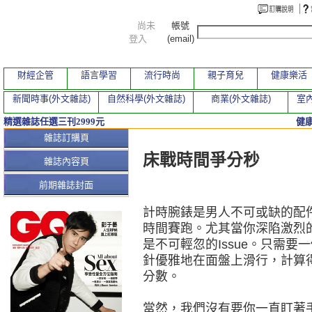
尚未
帳號
登入
(email)
財經企管
語言學習
流行時尚
親子育兒
健康樂活
新聞時事(外文雜誌)
自然科學(外文雜誌)
商業(外文雜誌)
室內
精選雜誌任選三刊2999元
健
本期文章
雜誌訂購頁
床戰時間爭分秒
雜誌內容頁
前期雜誌封面
計時腕錶是男人不可或缺的配
時間賽跑。尤其當你深陷激烈
是不可輕忽的Issue。只需
針優雅地在面盤上滑行，計算
分數。
當然，我們沒有要你一直盯著