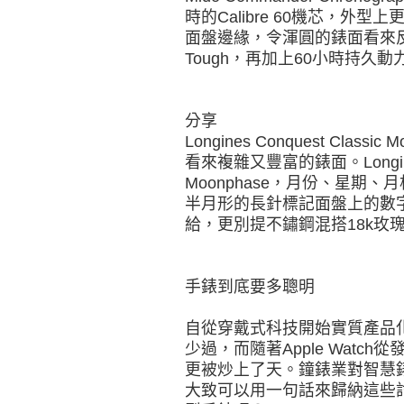
時的Calibre 60機芯，
面盤邊緣，令渾圓的錶面看來
Tough，再加上60小時持久
分享
Longines Conquest Cla
看來複雜又豐富的錶面。Longins這款
Moonphase，月份、星期
半月形的長針標記面盤上的數
給，更別提不鏽鋼混搭18k玫
手錶到底要多聰明
自從穿戴式科技開始實質產品
少過，而隨著Apple Wat
更被炒上了天。鐘錶業對智慧
大致可以用一句話來歸納這些