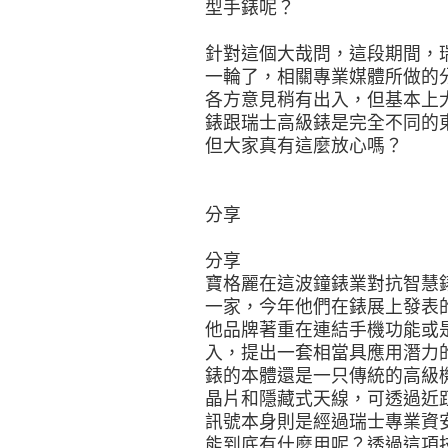
型手錶呢？
針對這個大哉問，這段期間，
一輪了，相關專業媒體所做的
各方意見稍有出入，但基本上
錶跟瑞士高級錶是完全不同的
但大家真有這麼放心嗎？
分享
分享
寶格麗在這波鐘錶業對抗智慧
一家，今年他們在錶展上發表的Dia
他品牌著重在連結手機功能或
入，提出一套相當具應用潛力的整合方
錶的本體還是一只傳統的高級
晶片和隱藏式天線，可透過近
訊號本身則是經過瑞士專業資安
能到底有什麼用呢？透過這項