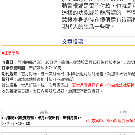
動警報或是電子付款，也就是
這樣的功能或許離所謂的「智
慧錶本身的存在價值還有待商
現代人的生活一些呢。
文章投票
■注意事項
收書日
：月刊約每月5日~10日間，逾期未收請於當月15日後通知本站，以辦
訂單作業時間
：新訂購約需7~10天
期刊起始
：當月訂購，統一次月寄出（因此接近月底訂購者，請加10天後並
續訂戶
：請填寫地址後加【續訂戶請接續】
雜誌贈品，當月訂購，統一次月底寄出，
若當月贈品已送完，則由雜誌社更換
收到雜誌當日起，七日內可辦理退訂，過期恕不接受退訂。
品名
方案
GQ雜誌12期(雙月刊，單月15號出刊，出刊月份3、
(此方案03/28止)以收到款
5、7、9、10、12)