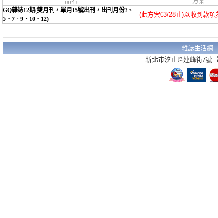
品名
方案
GQ雜誌12期(雙月刊，單月15號出刊，出刊月份3、
(此方案03/28止)以收到款
5、7、9、10、12)
雜誌生活網
新北市汐止區連峰街7號 電話：02