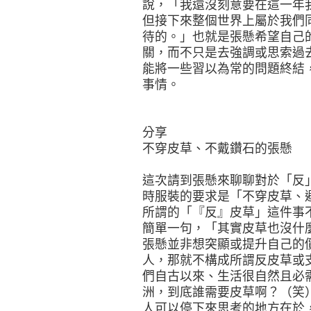
說，「我還沒刻意要在這一年
但接下來整個世界上屬於我們
待的。」也就是張懸希望自己
關，而不只是去強調或思索過
能將一些習以為常的問題終結
事情。
分享
不穿皮草、不戴鑽石的張懸
這次請到張懸來聊聊對於「反
時服裝的要求是「不穿皮草、
所謂的「『反』皮草」這件事
簡單一句，「其實皮草也沒什
張懸並非想突顯或提升自己的
人，那就不構成所謂反皮草或
們自古以來、生活很自然且必
洲，到底誰需要皮草啊？（笑
人可以停下來思考的地方在於