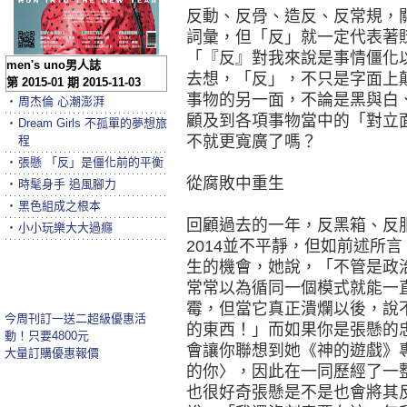
反動、反骨、造反、反常規，
詞彙，但「反」就一定代表著
「『反』對我來說是事情僵化
men's uno男人誌
去想，「反」，不只是字面上
第 2015-01 期 2015-11-03
事物的另一面，不論是黑與白
‧
周杰倫 心潮澎湃
顧及到各項事物當中的「對立
‧
Dream Girls 不孤單的夢想旅
不就更寬廣了嗎？
程
‧
張懸 「反」是僵化前的平衡
從腐敗中重生
‧
時髦身手 追風腳力
‧
黑色組成之根本
回顧過去的一年，反黑箱、反
‧
小小玩樂大大過癮
2014並不平靜，但如前述所
生的機會，她說，「不管是政
常常以為循同一個模式就能一
霉，但當它真正潰爛以後，說
今周刊訂一送二超級優惠活
的東西！」而如果你是張懸的
動！只要4800元
會讓你聯想到她《神的遊戲》
大量訂購優惠報價
的你〉，因此在一同歷經了一
也很好奇張懸是不是也會將其