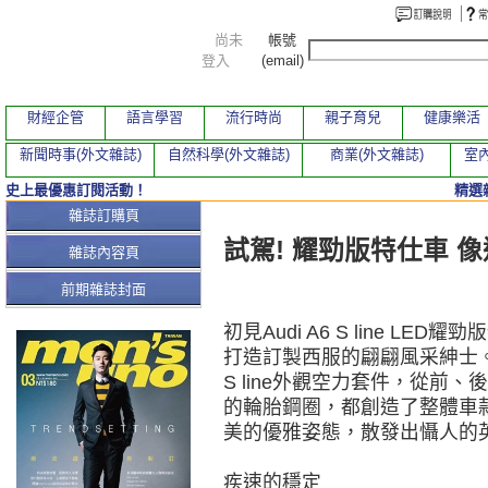
尚未
帳號
登入
(email)
財經企管
語言學習
流行時尚
親子育兒
健康樂活
新聞時事(外文雜誌)
自然科學(外文雜誌)
商業(外文雜誌)
室內
史上最優惠訂閱活動！
精選
本期文章
雜誌訂購頁
試駕! 耀勁版特仕車 
雜誌內容頁
前期雜誌封面
初見Audi A6 S line 
打造訂製西服的翩翩風采紳士
S line外觀空力套件，從前
的輪胎鋼圈，都創造了整體車
美的優雅姿態，散發出懾人的
疾速的穩定