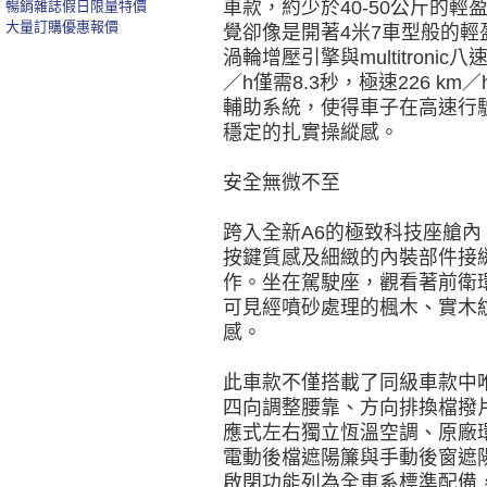
車款，約少於40-50公斤的輕
暢銷雜誌假日限量特價
大量訂購優惠報價
覺卻像是開著4米7車型般的輕
渦輪增壓引擎與multitronic
／h僅需8.3秒，極速226 
輔助系統，使得車子在高速行
穩定的扎實操縱感。
安全無微不至
跨入全新A6的極致科技座艙
按鍵質感及細緻的內裝部件接縫
作。坐在駕駛座，觀看著前衛
可見經噴砂處理的楓木、實木
感。
此車款不僅搭載了同級車款中唯
四向調整腰靠、方向排換檔撥
應式左右獨立恆溫空調、原廠環
電動後檔遮陽簾與手動後窗遮
啟閉功能列為全車系標準配備