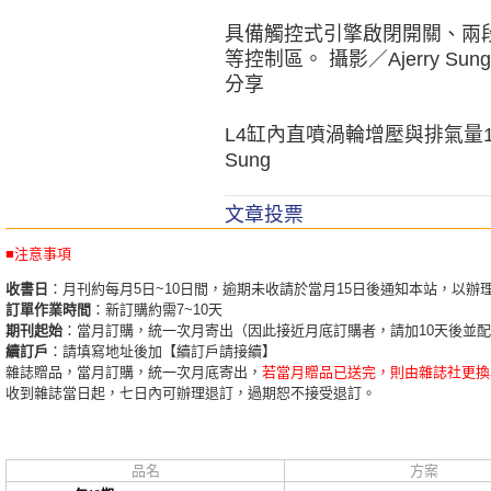
具備觸控式引擎啟閉開關、兩
等控制區。 攝影／Ajerry Sung
分享
L4缸內直噴渦輪增壓與排氣量1984
Sung
文章投票
■注意事項
收書日
：月刊約每月5日~10日間，逾期未收請於當月15日後通知本站，以辦
訂單作業時間
：新訂購約需7~10天
期刊起始
：當月訂購，統一次月寄出（因此接近月底訂購者，請加10天後並
續訂戶
：請填寫地址後加【續訂戶請接續】
雜誌贈品，當月訂購，統一次月底寄出，
若當月贈品已送完，則由雜誌社更換
收到雜誌當日起，七日內可辦理退訂，過期恕不接受退訂。
品名
方案