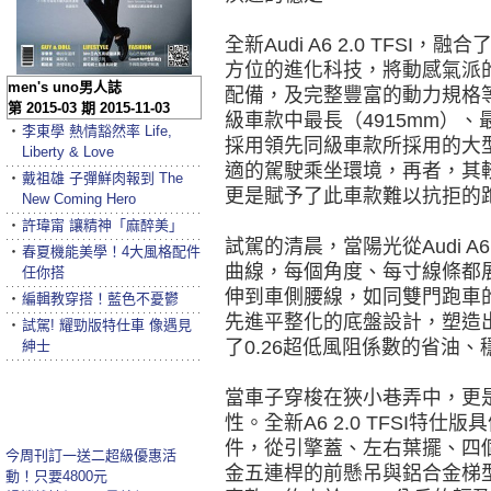
全新Audi A6 2.0 TFS
方位的進化科技，將動感氣派
men's uno男人誌
配備，及完整豐富的動力規格
第 2015-03 期 2015-11-03
級車款中最長（4915mm）、
‧
李東學 熱情豁然率 Life,
採用領先同級車款所採用的大
Liberty & Love
適的駕駛乘坐環境，再者，其
‧
戴祖雄 子彈鮮肉報到 The
更是賦予了此車款難以抗拒的
New Coming Hero
‧
許瑋甯 讓精神「麻醉美」
試駕的清晨，當陽光從Audi 
‧
春夏機能美學！4大風格配件
曲線，每個角度、每寸線條都
任你搭
伸到車側腰線，如同雙門跑車
‧
編輯教穿搭！藍色不憂鬱
先進平整化的底盤設計，塑造
‧
試駕! 耀勁版特仕車 像遇見
了0.26超低風阻係數的省油
紳士
當車子穿梭在狹小巷弄中，更
性。全新A6 2.0 TFSI特仕
件，從引擎蓋、左右葉擺、四
今周刊訂一送二超級優惠活
金五連桿的前懸吊與鋁合金梯
動！只要4800元