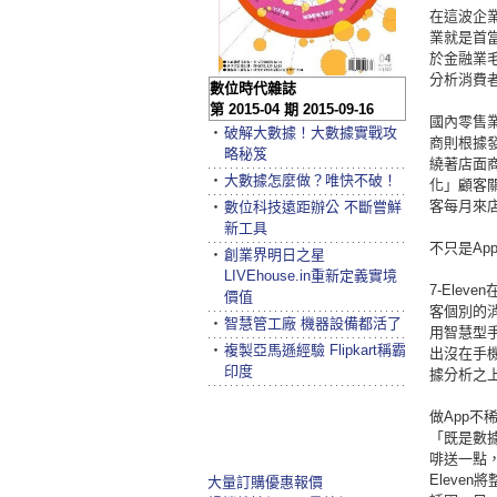
在這波企
業就是首當
於金融業
分析消費
數位時代雜誌
第 2015-04 期 2015-09-16
國內零售
‧
破解大數據！大數據實戰攻
商則根據
略秘笈
繞著店面商
‧
大數據怎麼做？唯快不破！
化」顧客
客每月來
‧
數位科技遠距辦公 不斷嘗鮮
新工具
不只是Ap
‧
創業界明日之星
LIVEhouse.in重新定義實境
7-Ele
價值
客個別的消
‧
智慧管工廠 機器設備都活了
用智慧型手
‧
複製亞馬遜經驗 Flipkart稱霸
出沒在手
印度
據分析之
做App不
「既是數據
啡送一點
Eleve
大量訂購優惠報價