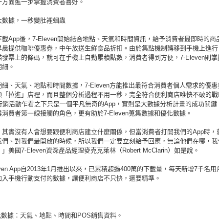
一方面進一步掌握消費者喜好。
大數據，一秒變肚裡蛔蟲
載App後，7-Eleven開始結合地點、天氣和時間資訊，給予消費者最即時的商
早晨提供咖啡優惠券，中午放送生鮮食品折扣。由於集點機制轉移到手機上進行
發票上的條碼，就可在手機上自動累積點數，消費者得到方便，7-Eleven則
明細。
細、天氣、地點和時間數據，7-Eleven方能推出最符合消費者個人需求的優
頻「拉進」店裡，而且整個分析過程不用一秒，完全符合便利商店唯快不破的戰略
n的行銷活動乍看之下只是一個平凡無奇的App，實則是大數據分析計畫的成功關鍵，
消費者第一線接觸的角色，更有助於7-Eleven蒐集數據和優化數據。
，其實沒有人會想要跟便利商店建立什麼關係，但當消費者打開我們的App時，
我們、對我們最開放的時候，所以我們一定要立刻給予回應，無論他們在哪，我
美國7-Eleven資深產品經理麥克克萊林（Robert McClarin）如是說。
leven App自2013年1月推出以來，已累積超過400萬的下載量，每天新增7千名
加入手機行動支付的數據，讓便利商店不只快，還要精準。
元數據：天氣、地點、時間和POS銷售資料。