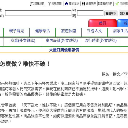
號
密
il)
碼
文章總覽
首頁
雜
親子育兒
健康樂活
旅遊休閒
社會人文
居家生活
商業(外文雜誌)
室內設計(外文雜誌)
流行時尚(外文雜誌)
大量訂購優惠報價
章
怎麼做？唯快不破！
採訪．撰文／
晨來杯熱咖啡，炎炎下午來杯思樂冰，晚上回家前再順手提個兩罐啤酒回家，無
店隨時等著人們的突發需求。但現在便利商店已不滿足於接球，還要主動出擊，
點，給你需要的商品優惠券，背後的秘密就是大數據。
人雷軍曾說：「天下武功，惟快不破。」這個道理用在零售業特別貼切，商品種
眾多，再加上服務多元，便利商店提供高度即時的方便服務，堪稱現代人的好朋
顧客流動性高，商品汰換率也高，如何快速消化商品庫存並提升銷售額，是零售
心議題。