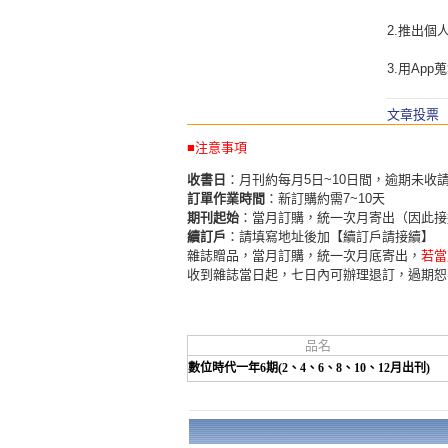
2.推出個
3.用Ap
文章投票
■注意事項
收書日
：月刊約每月5日~10日間，逾期未收
訂單作業時間
：新訂購約需7~10天
期刊起始
：當月訂購，統一次月寄出（因此接
續訂戶
：請填寫地址後加【續訂戶請接續】
雜誌贈品，當月訂購，統一次月底寄出，
若當
收到雜誌當日起，七日內可辦理退訂，過期恕
品名
數位時代一年6期(2、4、6、8、10、12月出刊)