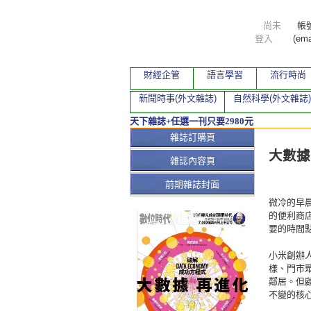
尚未
帳
登入
(ema
財經企管
語言學習
流行時尚
新聞時事(外文雜誌)
自然科學(外文雜誌)
天下雜誌+任選一刊只要2980元
本期文
雜誌訂購頁
大數據
雜誌內容頁
前期雜誌封面
微冷的早
的便利商
要的時間
小米創辦
樣、門市
鄰居。但
不變的核