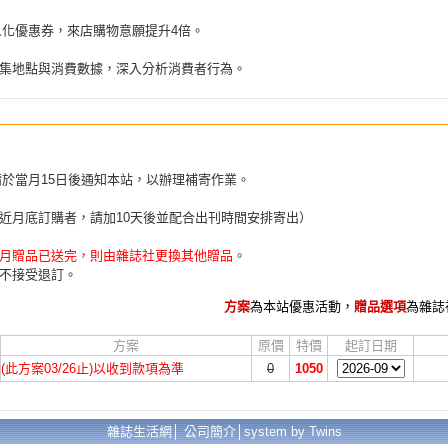
人化優惠券，來店購物意願提升4倍。
p蒐集地點與消費數據，深入分析消費者行為。
請於當月15日後通知本站，以辦理補寄作業。
近月底訂購者，請加10天後並配合出刊時間安排寄出）
月贈品已送完，則由雜誌社更換其他贈品
。
不接受退訂。
方案
為本站優惠活動，
贈品選項
為雜誌
方案
原價
特價
起訂日期
(此方案03/26止)以收到款項為準
0
1050
雜誌生活網│
公司簡介
│
system by Twins