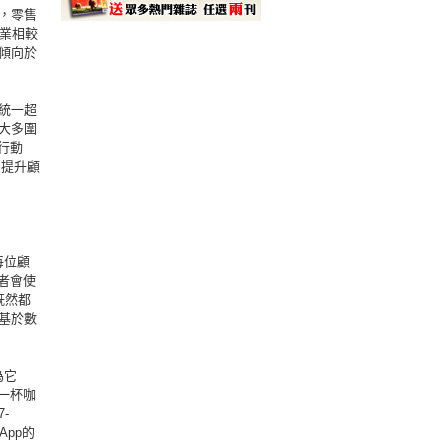
，零售
售業相較
傾向於
統一超
大多圍
行動
，提升顧
每位顧
費者會使
既然都
基於數
為它
買一杯咖
-
pp的