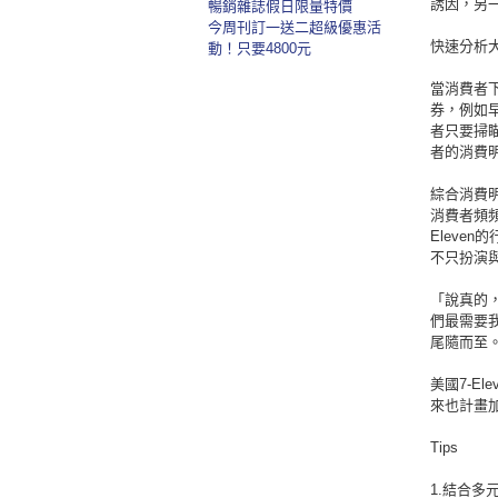
誘因，另
暢銷雜誌假日限量特價
今周刊訂一送二超級優惠活
快速分析
動！只要4800元
當消費者下
券，例如
者只要掃瞄
者的消費
綜合消費明
消費者頻
Eleve
不只扮演與
「說真的
們最需要
尾隨而至。」
美國7-E
來也計畫
Tips
1.結合多