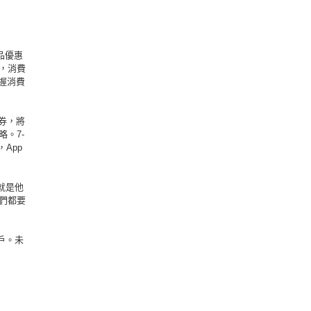
品優惠
，消費
掌握消費
惠券，將
。7-
App
就是他
們都要
用戶。未