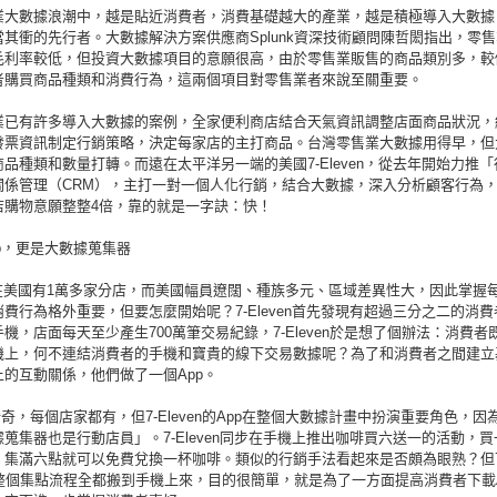
業大數據浪潮中，越是貼近消費者，消費基礎越大的產業，越是積極導入大數據
其衝的先行者。大數據解決方案供應商Splunk資深技術顧問陳哲閎指出，零
毛利率較低，但投資大數據項目的意願很高，由於零售業販售的商品類別多，較
者購買商品種類和消費行為，這兩個項目對零售業者來說至關重要。
業已有許多導入大數據的案例，全家便利商店結合天氣資訊調整店面商品狀況，
發票資訊制定行銷策略，決定每家店的主打商品。台灣零售業大數據用得早，但
品種類和數量打轉。而遠在太平洋另一端的美國7-Eleven，從去年開始力推「
關係管理（CRM），主打一對一個人化行銷，結合大數據，深入分析顧客行為
店購物意願整整4倍，靠的就是一字訣：快！
p，更是大數據蒐集器
ven在美國有1萬多家分店，而美國幅員遼闊、種族多元、區域差異性大，因此掌握
費行為格外重要，但要怎麼開始呢？7-Eleven首先發現有超過三分之二的消
機，店面每天至少產生700萬筆交易紀錄，7-Eleven於是想了個辦法：消費者
機上，何不連結消費者的手機和寶貴的線下交易數據呢？為了和消費者之間建立
上的互動關係，他們做了一個App。
稀奇，每個店家都有，但7-Eleven的App在整個大數據計畫中扮演重要角色，因
蒐集器也是行動店員」。7-Eleven同步在手機上推出咖啡買六送一的活動，
，集滿六點就可以免費兌換一杯咖啡。類似的行銷手法看起來是否頗為眼熟？但7
n將整個集點流程全都搬到手機上來，目的很簡單，就是為了一方面提高消費者下載A