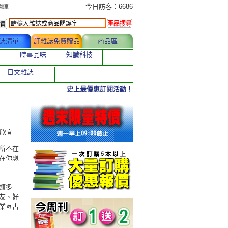
今日訂購者
今日訪客：6686
誌清單
訂雜誌免費贈品
商品區
時事品味
知識科技
日文雜誌
史上最優惠訂閱活動！
李欣宜
所不在
在你想
類多
友、好
業亙古