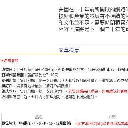
美國在二十年前所開啟的網路
技術和產業的發展有不連續的
和文化並不是，需要時間積累
相容。這將是下一個二十年的
文章投票
■注意事項
收書日
：月刊約每月5日~10日間，逾期未收請於當月15日後通知本站，以辦
訂單作業時間
：新訂購約需7~10天
期刊起始
：當月訂購，統一次月寄出（因此接近月底訂購者，請加10天後並
續訂戶
：請填寫地址後加【續訂戶請接續】
雜誌贈品，當月訂購，統一次月底寄出，
若當月贈品已送完，則由雜誌社更換
收到雜誌當日起，七日內可辦理退訂，過期恕不接受退訂。
品名
方案
數位時代一年6期(2、4、6、8、10、12月出刊)
(此方案03/26止)以收到款項為