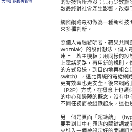
大量訂購優惠報價
的新技術所淹沒；只有少數能
數最終對社會產生影響，改變
網際網路最初做為一種新科技
來多種創新。
照個人電腦發明者、蘋果共同創
Wozniak）的設計想法，
連上一塊主機板；用同樣的設
上電話網路，再用新的規則。像
的方式發送，到目的地再組合起來
switch），遠比傳統的電話網路使
更有效率也更安全。後來網路
（P2P）方式，在概念上也類
的中心和邊陲的概念，沒有中
不同任務而被組織起來，這也
另一個是頁面「超鏈結」（hyp
要看到其中有興趣的關鍵詞或
來進入一個被設定好的閱讀順