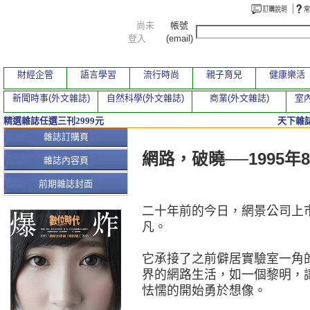
尚未
帳號
登入
(email)
財經企管
語言學習
流行時尚
親子育兒
健康樂活
新聞時事(外文雜誌)
自然科學(外文雜誌)
商業(外文雜誌)
室內
精選雜誌任選三刊2999元
天下雜誌
本期文章
雜誌訂購頁
網路，破曉──1995年
雜誌內容頁
前期雜誌封面
二十年前的今日，網景公司上
凡。
它承接了之前僻居實驗室一角
界的網路生活，如一個黎明，
怯懦的開始勇於想像。