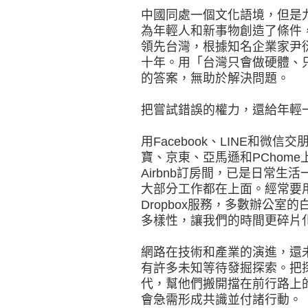
中國同處一個文化語境，但是
為年輕人和新事物創造了條件
領先台灣，根據知名企業家尹
十年。用「台灣只會做硬體、
的答案，無助於解決問題。
把嘗試錯誤的權力，還給年輕
用Facebook、LINE和微信
寶、京東、亞馬遜和PChome
Airbnb訂房間，已是日常
大部分工作都在上面。經常要用
Dropbox服務，多數辦公
多樣性，讓我們的時間更碎片
網路在技術和產業的演進，還
有許多未知等待發掘探索。把
代，幫他們搬開擋在前行路上
會急需形成共識並付諸行動。