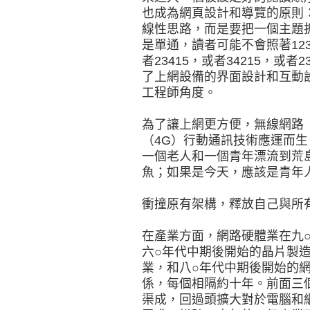
也成為網頁設計和導覽的原則
線性思路，而是要把一個主題
是單通，讀者可能不會照著123
者23415，或者34215，或
了上網設備的界面設計和互動
工程師角度。
為了讓上網更方便，無線網路（W
（4G）行動通訊技術應運而
一個老人和一個青年漂流到荒
魚；如果是今天，應該是青年
衝撞原有架構，釋放自己與所
在產業方面，網路硬體業在九
六○年代中期後開始的晶片製
業，和八○年代中期後開始的
係，每個相隔約十年。前面三
渠成，回過頭擴大對於電腦和