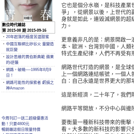
它也是個分水嶺，是科技產業
爭」，從網景以後，上世代的
身就是如此，連毀滅網景的超
數位時代雜誌
力。
第 2015-08 期 2015-09-16
‧
20年起落的極度苦澀甜蜜
更意義非凡的是：網景開啟一
‧
中國互聯網比矽谷火 量變造
本、歐洲、台灣到中國，人類
就巨變
特式生產紀律，人們不再受有
‧
設計思維的賈伯斯典範 蘋果
的i逆襲
網路世代打造的網景，是全球
‧
網路，破曉──1995年8月9
上一個網路連結帳號，一個人
日！
白：自己永遠是世界更大的那
‧
網路可能性的探索者 虧損之
神Amazon
這是新經濟，二十年了，我們
網路平等開放，不分中心與邊
今周刊訂一送二超級優惠活
要衡量一種新科技帶來的衝擊
動！只要4800元
看。大多數的新科技的影響只
暢銷雜誌假日限量特價