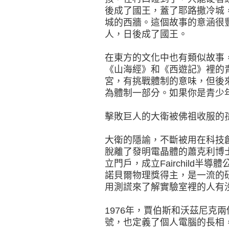
後成了國王，蓋了耶路撒冷城
城的西牆。這個故事的意涵很
人，日後成了國王。
在東方的文化中也有類似故事
《山海經》和《西遊記》裡的
宮，有挑戰體制的意味，但後
為體制一部分。如果你是青少
擊敗巨人的大衛被佛祖收服的
大衛的隱諭，不斷被用在科技創
脫離了發明電晶體的蕭克利博士（Wi
立門戶，成立Fairchild
諾貝爾物理獎得主，是一流的
用測謊來了解實驗室裡的人有
1976年，賈伯斯和沃茲尼克
號，也定義了個人電腦的長相，