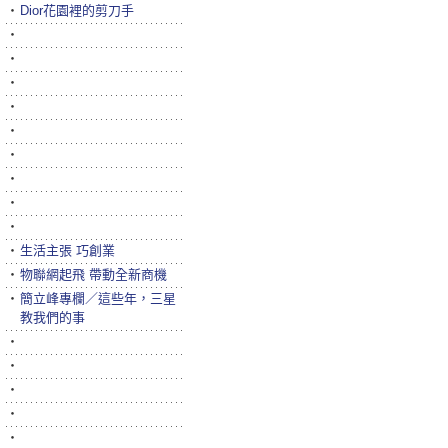
‧
Dior花園裡的剪刀手
‧
‧
‧
‧
‧
‧
‧
‧
‧
‧
生活主張 巧創業
‧
物聯網起飛 帶動全新商機
‧
簡立峰專欄／這些年，三星
教我們的事
‧
‧
‧
‧
‧