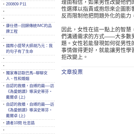
理由相信，如果男性改變他們
‧
200809 P11
性選擇以指責或抱怨來企圖影
‧
反而限制他把問題外化的能力
‧
‧
康仕德---回歸傳統IMC的品
因此，女性在這一點上的智慧
牌工程
們溝通需求的方式——大多數
‧
題。女性若能發現如何從男性
‧
國際小提琴大師胡乃元：我
事情做得更好，就能讓男性學
的句子有了生命
拒改變上。
‧
‧
文章投票
‧
獨家專訪歐巴馬─聊聊女
人、性和婚姻
‧
自認的救贖，自縛的繭──訪
《為愛朗讀》導演史蒂芬‧
戴爾卓 (上)
‧
自認的救贖，自縛的繭──訪
《為愛朗讀》導演史蒂芬‧
戴爾卓 (上)
‧
讀者10問 杜忠誥
‧