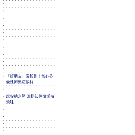
‧
‧
‧
‧
‧
‧
‧
‧
‧
‧
‧
「好朋友」沒報到！當心多
囊性卵巢症候群
‧
‧
席安納米勒 混搭知性慵懶時
髦味
‧
‧
‧
‧