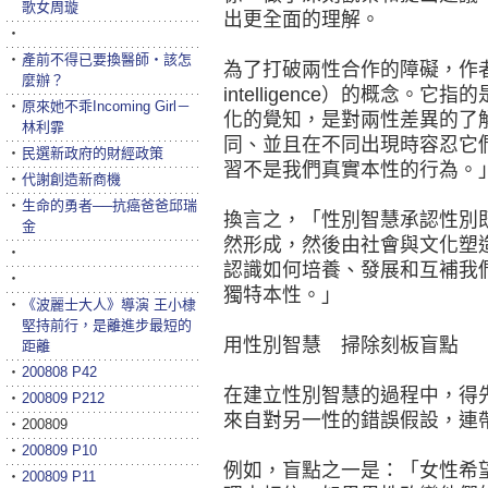
歌女周璇
出更全面的理解。
‧
‧
產前不得已要換醫師‧該怎
為了打破兩性合作的障礙，作者
麼辦？
intelligence）的概念
‧
原來她不乖Incoming Girl－
化的覺知，是對兩性差異的了
林利霏
同、並且在不同出現時容忍它
‧
民選新政府的財經政策
習不是我們真實本性的行為。
‧
代謝創造新商機
‧
生命的勇者──抗癌爸爸邱瑞
換言之，「性別智慧承認性別
金
然形成，然後由社會與文化塑
‧
認識如何培養、發展和互補我
‧
獨特本性。」
‧
《波麗士大人》導演 王小棣
堅持前行，是離進步最短的
用性別智慧 掃除刻板盲點
距離
‧
200808 P42
在建立性別智慧的過程中，得
‧
200809 P212
來自對另一性的錯誤假設，連
‧
200809
‧
200809 P10
例如，盲點之一是：「女性希
‧
200809 P11