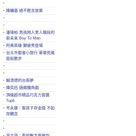
‧
‧
陳鏞基 絕不輕言放棄
‧
‧
‧
潘瑋柏 男孩跨入男人階段的
新未來 Boy To Man
‧
阿美英雄 獅披秀登場
‧
台北市都會小旅行 單車兜風
逛街散步
‧
‧
‧
賴清德的台南夢
‧
陳奕迅 過癮獨角戲
‧
頂級超市精品巧克力首選
Top6
‧
岑永康：幫孩子存金錢 不如
存觀念
‧
‧
‧
高文茂：看到數字再做判