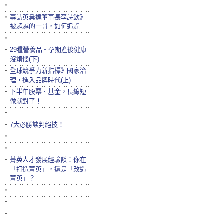
‧
‧
專訪英業達董事長李詩欽》
被超越的一哥，如何追趕
‧
‧
29種營養品‧孕期產後健康
沒煩惱(下)
‧
全球競爭力新指標》國家治
理，進入品牌時代(上)
‧
下半年股票、基金，長線短
做就對了！
‧
‧
7大必勝談判絕技！
‧
‧
‧
菁英人才發展經驗談：你在
「打造菁英」，還是「改造
菁英」？
‧
‧
‧