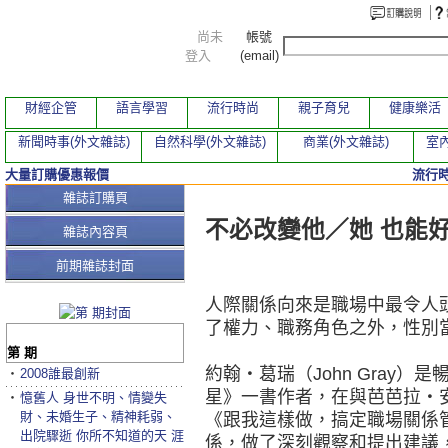
尚未
帳號
登入
(email)
財經企管
語言學習
流行時尚
親子育兒
健康樂活
新聞時事(外文雜誌)
自然科學(外文雜誌)
商業(外文雜誌)
室內
大量訂購優惠報價
流行
本期文章
雜誌訂購頁
不必改變他／她 也能
雜誌內容頁
前期雜誌封面
人際關係向來是職場中最令人
了權力、職務角色之外，性別
第 期
約翰‧葛瑞（John Gray
‧
2008誰最創新
星》一書作者，在與芭芭拉‧安妮斯
‧
憶舊人 身世不明、情變失
財、未婚生子、精神耗弱、
《跟我這樣做，搞定職場關係
出院驟逝 你所不知道的天 涯
係，做了深刻觀察和提出建議