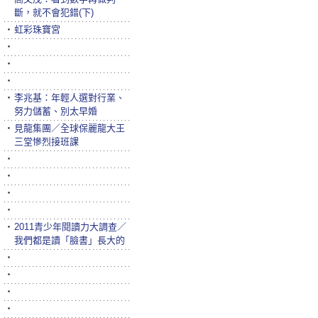
斷，就不會犯錯(下)
‧
虹彩珠寶宮
‧
‧
‧
‧
李兆基：年輕人選對行業、
努力儲蓄、別太早婚
‧
見龍集團／全球保麗龍大王
三堂慘烈接班課
‧
‧
‧
‧
‧
2011青少年閱讀力大調查／
我們都是讀「臉書」長大的
‧
‧
‧
‧