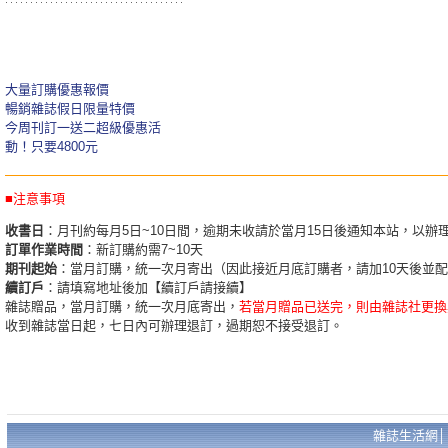
大量訂購優惠報價
暢銷雜誌假日限量特價
今周刊訂一送二超級優惠活
動！只要4800元
■注意事項
收書日
：月刊約每月5日~10日間，逾期未收請於當月15日後通知本站，以辦
訂單作業時間
：新訂購約需7~10天
期刊起始
：當月訂購，統一次月寄出（因此接近月底訂購者，請加10天後並
續訂戶
：請填寫地址後加【續訂戶請接續】
雜誌贈品，當月訂購，統一次月底寄出，
若當月贈品已送完，則由雜誌社更換
收到雜誌當日起，七日內可辦理退訂，過期恕不接受退訂。
雜誌生活網