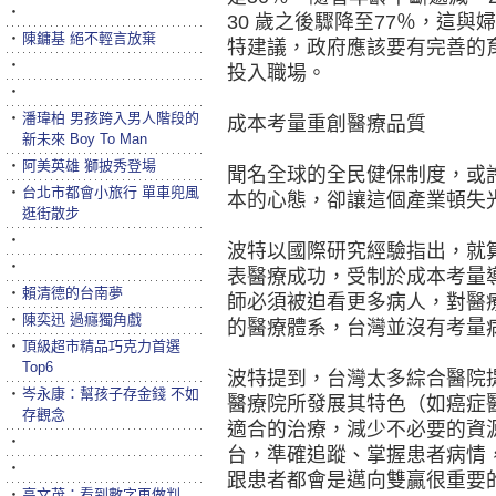
‧
30 歲之後驟降至77％，這
‧
陳鏞基 絕不輕言放棄
特建議，政府應該要有完善的
‧
投入職場。
‧
‧
潘瑋柏 男孩跨入男人階段的
成本考量重創醫療品質
新未來 Boy To Man
‧
阿美英雄 獅披秀登場
聞名全球的全民健保制度，或
‧
台北市都會小旅行 單車兜風
本的心態，卻讓這個產業頓失
逛街散步
‧
波特以國際研究經驗指出，就算
‧
表醫療成功，受制於成本考量
‧
賴清德的台南夢
師必須被迫看更多病人，對醫
‧
陳奕迅 過癮獨角戲
的醫療體系，台灣並沒有考量
‧
頂級超市精品巧克力首選
Top6
波特提到，台灣太多綜合醫院
‧
岑永康：幫孩子存金錢 不如
醫療院所發展其特色（如癌症
存觀念
適合的治療，減少不必要的資
‧
台，準確追蹤、掌握患者病情
‧
跟患者都會是邁向雙贏很重要
‧
高文茂：看到數字再做判