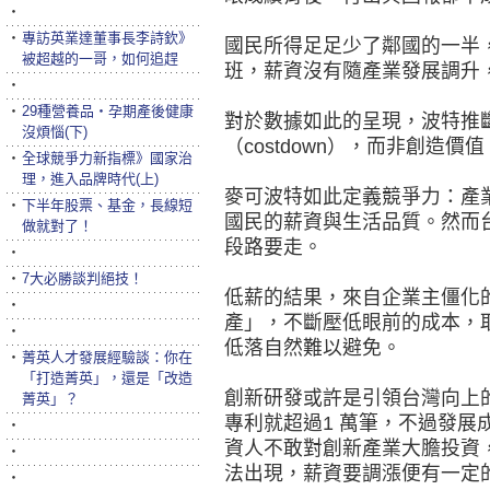
‧
‧
專訪英業達董事長李詩欽》
國民所得足足少了鄰國的一半，
被超越的一哥，如何追趕
班，薪資沒有隨產業發展調升
‧
‧
29種營養品‧孕期產後健康
對於數據如此的呈現，波特推
沒煩惱(下)
（costdown），而非創造價值
‧
全球競爭力新指標》國家治
理，進入品牌時代(上)
麥可波特如此定義競爭力：產
‧
下半年股票、基金，長線短
國民的薪資與生活品質。然而
做就對了！
段路要走。
‧
‧
7大必勝談判絕技！
低薪的結果，來自企業主僵化
‧
產」，不斷壓低眼前的成本，
‧
低落自然難以避免。
‧
菁英人才發展經驗談：你在
「打造菁英」，還是「改造
創新研發或許是引領台灣向上的
菁英」？
專利就超過1 萬筆，不過發展
‧
資人不敢對創新產業大膽投資
‧
法出現，薪資要調漲便有一定
‧