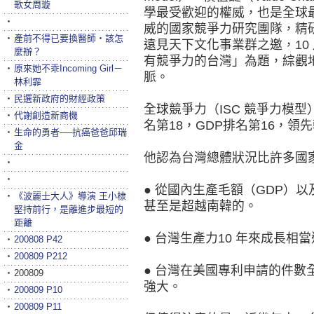
歌女周璇
學最受歡迎的權威，也是全球
‧
威的國家競爭力研究團隊，精
‧
產前不得已要換醫師‧該怎
遠見天下文化事業群之邀，10 
麼辦？
有競爭力的台灣」為題，綜觀
‧
原來她不乖Incoming Girl－
脈。
林利霏
‧
民選新政府的財經政策
全球競爭力（ISC 競爭力模型
‧
代謝創造新商機
名第18，GDP排名第16，領
‧
生命的勇者──抗癌爸爸邱瑞
金
他認為台灣總體狀況比許多國
‧
‧
● 從國內生產毛額（GDP）
‧
《波麗士大人》導演 王小棣
甚至是超越南韓的。
堅持前行，是離進步最短的
距離
● 台灣生產力10 年來成長
‧
200808 P42
‧
200809 P212
● 台灣在美國專利申請的件數
‧
200809
強大。
‧
200809 P10
‧
200809 P11