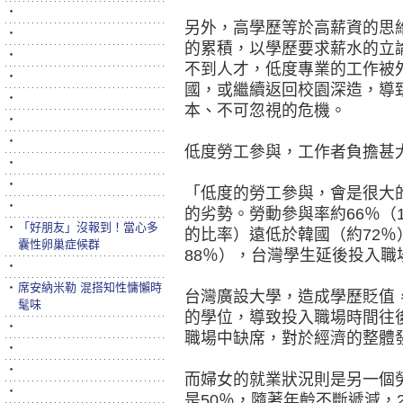
‧
另外，高學歷等於高薪資的思
‧
的累積，以學歷要求薪水的立
‧
不到人才，低度專業的工作被
‧
國，或繼續返回校園深造，導
‧
本、不可忽視的危機。
‧
‧
低度勞工參與，工作者負擔甚
‧
‧
「低度的勞工參與，會是很大
‧
的劣勢。勞動參與率約66％（1
‧
「好朋友」沒報到！當心多
的比率）遠低於韓國（約72％
囊性卵巢症候群
88％），台灣學生延後投入
‧
‧
席安納米勒 混搭知性慵懶時
台灣廣設大學，造成學歷貶值
髦味
的學位，導致投入職場時間往
‧
職場中缺席，對於經濟的整體
‧
‧
而婦女的就業狀況則是另一個
‧
是50％，隨著年齡不斷遞減，2