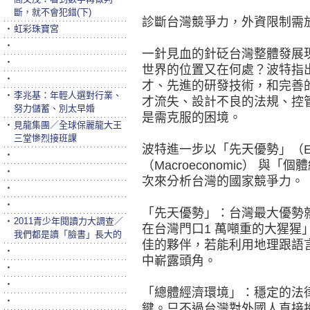
斷，就不會犯錯(下)
診斷台灣競爭力，外資限制需
‧
虹彩珠寶宮
‧
一針見血的針砭台灣整體發展
‧
世界的位置又在何處？波特指
‧
才、先進的研發技術，和完善
‧
李兆基：年輕人選對行業、
才流失、設計不良的法規、控
努力儲蓄、別太早婚
是需克服的困境。
‧
見龍集團／全球保麗龍大王
三堂慘烈接班課
波特進一步以「先天優勢」（En
‧
（Macroeconomic） 與「個
‧
次來分析台灣的國家競爭力。
‧
‧
「先天優勢」：台灣最大優勢
‧
2011青少年閱讀力大調查／
在台灣門口1 萬噸重的大猩猩
我們都是讀「臉書」長大的
佳的夥伴，若能利用地理跟語
‧
中嶄露頭角。
‧
‧
「總體經濟環境」：穩定的法
‧
鍵。只不過台灣對外國人直接投