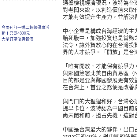
通盤檢視經濟現況，波特為台
對老闆來說，以創造價值來取
才能有效提升生產力，並解決
今周刊訂一送二超級優惠活
中小企業是構成台灣經濟的主
動！只要4800元
胎死腹中，加強投資也是當務
大量訂購優惠報價
法令，讓外資放心的在台灣投
界的人才競爭。「開放」是台
「唯有開放，才能保有競爭力
與鄰國簽署北美自由貿易區（N
目的都是要與鄰國發展更有效
在台灣上，首要之務便是改善
與門口的大猩猩和好，台灣必
提早卡位。波特認為中國目前
尚未飽和前，搶占先機，這對
中國是台灣最大的夥伴，出口占整
2013年的40％。對中國的