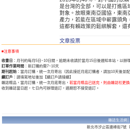
是台灣的全部，可以是打進區
對象。放眼東南亞國協，東南
產力，若能在區域中嶄露頭角
這都有賴政策的鬆綁解套，還
文章投票
■注意事項
收書日
：月刊約每月5日~10日間，逾期未收請於當月15日後通知本站，以辦
訂單作業時間
：新訂購約需7~10天
期刊起始
：當月訂購，統一次月寄出（因此接近月底訂購者，請加10天後並
續訂戶
：請填寫地址後加【續訂戶請接續】
雜誌贈品，當月訂購，統一次月底寄出，
若當月贈品已送完，則由雜誌社更換
收到雜誌當日起，七日內可辦理退訂，過期恕不接受退訂。
雜誌生活網
新北市汐止區連峰街7號 電話：02