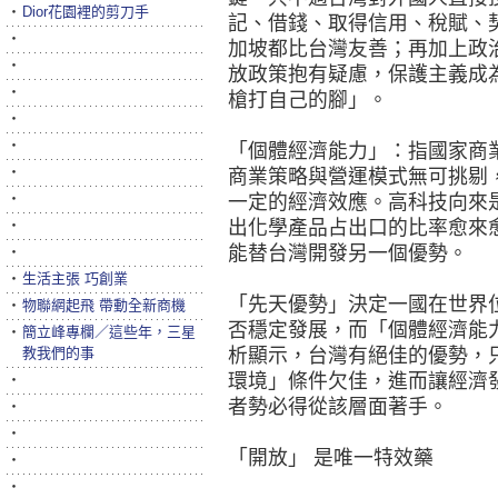
‧
Dior花園裡的剪刀手
記、借錢、取得信用、稅賦、
‧
加坡都比台灣友善；再加上政
‧
放政策抱有疑慮，保護主義成
‧
槍打自己的腳」。
‧
‧
「個體經濟能力」：指國家商
‧
商業策略與營運模式無可挑剔
‧
一定的經濟效應。高科技向來
‧
出化學產品占出口的比率愈來
能替台灣開發另一個優勢。
‧
‧
生活主張 巧創業
「先天優勢」決定一國在世界
‧
物聯網起飛 帶動全新商機
否穩定發展，而「個體經濟能
‧
簡立峰專欄／這些年，三星
教我們的事
析顯示，台灣有絕佳的優勢，
環境」條件欠佳，進而讓經濟
‧
者勢必得從該層面著手。
‧
‧
「開放」 是唯一特效藥
‧
‧