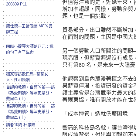
但值得注意的是，近幾年來，
‧
200809 P11
增加率趨緩，同樣，勞動參與
‧
題，也是一個挑戰。
‧
‧
康仕德---回歸傳統IMC的品
貿易部分，出口雖然不斷增加
牌工程
在面對的問題，主因是中國大
‧
‧
國際小提琴大師胡乃元：我
另一個勞動人口所關注的問題
的句子有了生命
現亮眼，但薪資遲遲沒有成長，
‧
只有第60 名，是未來一大隱憂
‧
‧
獨家專訪歐巴馬─聊聊女
他觀察到島內瀰漫著揮之不去
人、性和婚姻
果薪資停滯，投資研發的資金
‧
自認的救贖，自縛的繭──訪
護主義會是台灣競爭力最大的
《為愛朗讀》導演史蒂芬‧
戴爾卓 (上)
著眼東協，唯有開放才能在世
‧
自認的救贖，自縛的繭──訪
《為愛朗讀》導演史蒂芬‧
「成本控管」造就低薪困境
戴爾卓 (上)
‧
讀者10問 杜忠誥
響亮的科技島名號，讓台灣得
‧
眼成績背後，付出與回報卻不