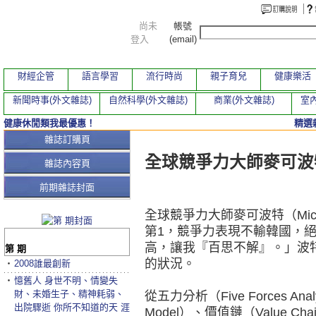
尚未
帳號
登入
(email)
財經企管
語言學習
流行時尚
親子育兒
健康樂活
新聞時事(外文雜誌)
自然科學(外文雜誌)
商業(外文雜誌)
室內
健康休閒類我最優惠！
精選
本期文章
雜誌訂購頁
全球競爭力大師麥可波
雜誌內容頁
前期雜誌封面
全球競爭力大師麥可波特（Micha
第1，競爭力表現不輸韓國，
高，讓我『百思不解』。」波
第 期
的狀況。
‧
2008誰最創新
‧
憶舊人 身世不明、情變失
財、未婚生子、精神耗弱、
從五力分析（Five Forces An
出院驟逝 你所不知道的天 涯
Model）、價值鏈（Value 