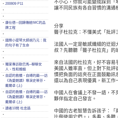
不小心，你就可能變成踩到「
‧
200809 P11
讓不同民族有各自習慣的溝通
‧
‧
‧
康仕德---回歸傳統IMC的品
分享
牌工程
聾子杜拉克：不懂美式「批評
‧
‧
國際小提琴大師胡乃元：我
法國人一定是敏感纖細的迂迴
的句子有了生命
叔？先聽聽「聾子杜拉克」的
‧
‧
來自法國的杜拉克，好不容易
‧
獨家專訪歐巴馬─聊聊女
美國人雖率直，但上對下批評
人、性和婚姻
慣把負面的話夾在正面鼓勵訊
‧
自認的救贖，自縛的繭──訪
還以為自己表現優異，新工作
《為愛朗讀》導演史蒂芬‧
戴爾卓 (上)
‧
自認的救贖，自縛的繭──訪
中國人在會議上不發一語，不
《為愛朗讀》導演史蒂芬‧
夥伴指定自己發言。
戴爾卓 (上)
‧
讀者10問 杜忠誥
中國的古老智慧告訴孩子：「
‧
比例使用它們。」多看、多聽