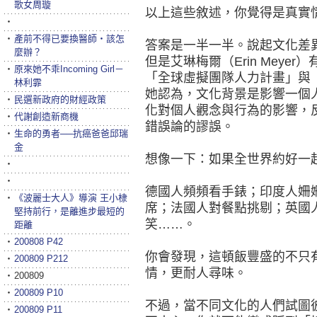
歌女周璇
以上這些敘述，你覺得是真實
‧
‧
產前不得已要換醫師‧該怎
答案是一半一半。說起文化差
麼辦？
但是艾琳梅爾（Erin Mey
‧
原來她不乖Incoming Girl－
「全球虛擬團隊人力計畫」與
林利霏
她認為，文化背景是影響一個
‧
民選新政府的財經政策
化對個人觀念與行為的影響，
‧
代謝創造新商機
錯誤論的謬誤。
‧
生命的勇者──抗癌爸爸邱瑞
金
想像一下：如果全世界約好一
‧
‧
德國人頻頻看手錶；印度人姍
‧
《波麗士大人》導演 王小棣
席；法國人對餐點挑剔；英國
堅持前行，是離進步最短的
笑……。
距離
‧
200808 P42
你會發現，這頓飯豐盛的不只
‧
200809 P212
情，更耐人尋味。
‧
200809
‧
200809 P10
不過，當不同文化的人們試圖
‧
200809 P11