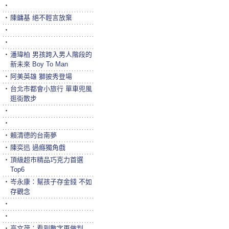
‧
‧
陳鏞基 絕不輕言放棄
‧
‧
‧
潘瑋柏 男孩跨入男人階段的
新未來 Boy To Man
‧
阿美英雄 獅披秀登場
‧
台北市都會小旅行 單車兜風
逛街散步
‧
‧
‧
賴清德的台南夢
‧
陳奕迅 過癮獨角戲
‧
頂級超市精品巧克力首選
Top6
‧
岑永康：幫孩子存金錢 不如
存觀念
‧
‧
‧
高文茂：看到數字再做判