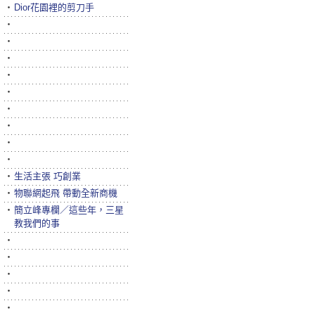
‧
Dior花園裡的剪刀手
‧
‧
‧
‧
‧
‧
‧
‧
‧
‧
生活主張 巧創業
‧
物聯網起飛 帶動全新商機
‧
簡立峰專欄／這些年，三星
教我們的事
‧
‧
‧
‧
‧