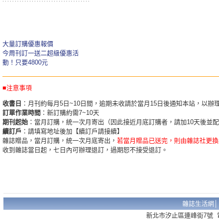
大量訂購優惠報價
今周刊訂一送二超級優惠活
動！只要4800元
■注意事項
收書日
：月刊約每月5日~10日間，逾期未收請於當月15日後通知本站，以辦
訂單作業時間
：新訂購約需7~10天
期刊起始
：當月訂購，統一次月寄出（因此接近月底訂購者，請加10天後並
續訂戶
：請填寫地址後加【續訂戶請接續】
雜誌贈品，當月訂購，統一次月底寄出，
若當月贈品已送完，則由雜誌社更換
收到雜誌當日起，七日內可辦理退訂，過期恕不接受退訂。
雜誌生活網
新北市汐止區連峰街7號 電話：02