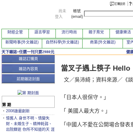
尚未
帳號
登入
(email)
財經企管
語言學習
流行時尚
親子育兒
健康樂活
新聞時事(外文雜誌)
自然科學(外文雜誌)
商業(外文雜誌)
室內
天下雜誌+任選一刊只要2980元
健
本期文章
雜誌訂購頁
當叉子遇上筷子 Hell
雜誌內容頁
前期雜誌封面
文／吳沛綺；資料來源／《
「日本人很保守。」
第 期
「 美國人最大方。」
‧
2008誰最創新
‧
憶舊人 身世不明、情變失
財、未婚生子、精神耗弱、
「中國人不愛在公開場合發表
出院驟逝 你所不知道的天 涯