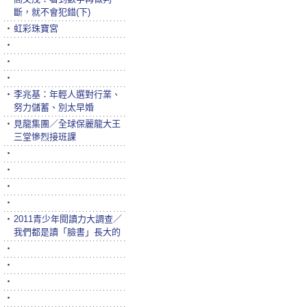
斷，就不會犯錯(下)
‧
虹彩珠寶宮
‧
‧
‧
‧
李兆基：年輕人選對行業、
努力儲蓄、別太早婚
‧
見龍集團／全球保麗龍大王
三堂慘烈接班課
‧
‧
‧
‧
‧
2011青少年閱讀力大調查／
我們都是讀「臉書」長大的
‧
‧
‧
‧