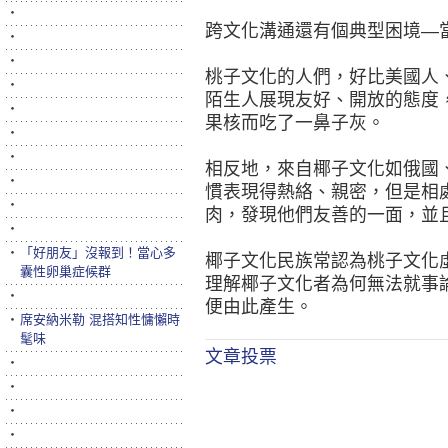
‧
跨文化溝通還有個典型困境—
‧
‧
桃子文化的人們，好比美國人
‧
陌生人展現友好、開放的態度
‧
果核而吃了一鼻子灰。
‧
‧
相反地，來自椰子文化如俄國
‧
慣表現得熱絡、親密，但是相
‧
肉，發現他們友善的一面，並
‧
‧
「好朋友」沒報到！當心多
椰子文化民族常認為桃子文化
囊性卵巢症候群
理解椰子文化者為何無法就事
‧
便由此產生。
‧
席安納米勒 混搭知性慵懶時
髦味
文章投票
‧
‧
‧
‧