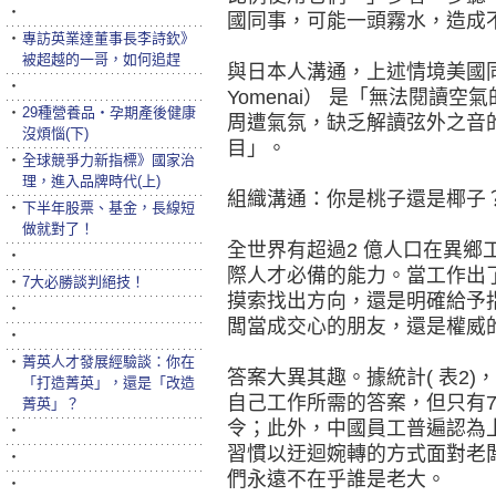
‧
國同事，可能一頭霧水，造成
‧
專訪英業達董事長李詩欽》
被超越的一哥，如何追趕
與日本人溝通，上述情境美國同事
‧
Yomenai） 是「無法閱讀
‧
29種營養品‧孕期產後健康
周遭氣氛，缺乏解讀弦外之音
沒煩惱(下)
目」。
‧
全球競爭力新指標》國家治
理，進入品牌時代(上)
組織溝通：你是桃子還是椰子
‧
下半年股票、基金，長線短
做就對了！
全世界有超過2 億人口在異鄉
‧
際人才必備的能力。當工作出
‧
7大必勝談判絕技！
摸索找出方向，還是明確給予
‧
闆當成交心的朋友，還是權威
‧
‧
菁英人才發展經驗談：你在
答案大異其趣。據統計( 表2)
「打造菁英」，還是「改造
自己工作所需的答案，但只有
菁英」？
令；此外，中國員工普遍認為
‧
習慣以迂迴婉轉的方式面對老
‧
們永遠不在乎誰是老大。
‧