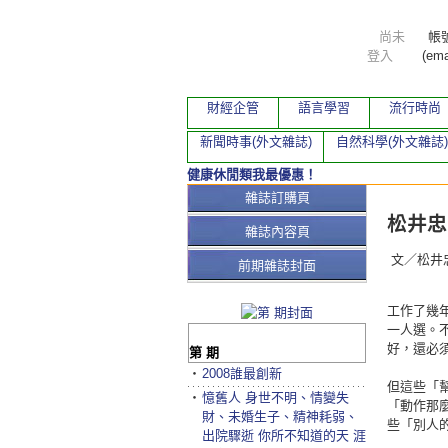
尚未
帳
登入
(ema
財經企管
語言學習
流行時尚
新聞時事(外文雜誌)
自然科學(外文雜誌)
健康休閒類我最優惠！
本期文
雜誌訂購頁
松井忠
雜誌內容頁
文／松井
前期雜誌封面
工作了幾
一人選。
好，還必
第 期
‧
2008誰最創新
但這些「
‧
憶舊人 身世不明、情變失
「動作那
財、未婚生子、精神耗弱、
些「別人
出院驟逝 你所不知道的天 涯