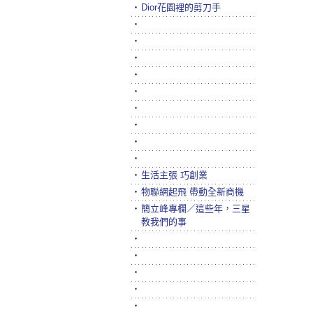
‧
Dior花園裡的剪刀手
‧
‧
‧
‧
‧
‧
‧
‧
‧
‧
生活主張 巧創業
‧
物聯網起飛 帶動全新商機
‧
簡立峰專欄／這些年，三星
教我們的事
‧
‧
‧
‧
‧