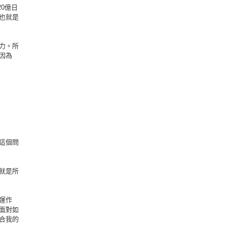
0億日
也就是
力。所
因為
這個問
就是所
運作
面對如
合我的