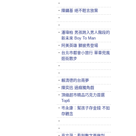
‧
‧
陳鏞基 絕不輕言放棄
‧
‧
‧
潘瑋柏 男孩跨入男人階段的
新未來 Boy To Man
‧
阿美英雄 獅披秀登場
‧
台北市都會小旅行 單車兜風
逛街散步
‧
‧
‧
賴清德的台南夢
‧
陳奕迅 過癮獨角戲
‧
頂級超市精品巧克力首選
Top6
‧
岑永康：幫孩子存金錢 不如
存觀念
‧
‧
‧
高文茂：看到數字再做判