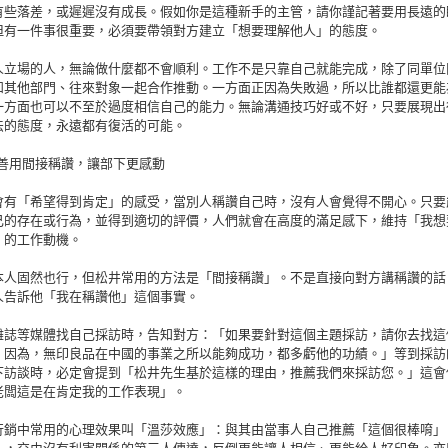
有些落差，或遲遲沒有成長。假如你是這種新手的主管，請你謹記著要用長遠的
但有一件事很重要，必須要帶領對方建立「想要理解他人」的態度。
人立場的人，無論做什麼都不會順利。工作不是只靠自己就能完成，除了同單位
和其他部門、往來對象一起合作推動。一方面正因為失敗過，所以比誰都還更能
一方面也可以不至於過度相信自己的能力。無論溝通技巧好或不好，只要展現出
法的態度，永遠都有復活的可能。
n 3 善用間接稱讚，讓部下更感動
會有「希望得到肯定」的感受，當別人稱讚自己時，沒有人會覺得不開心。只要
己的存在或行為，並得到適切的評價，人們就會在高度的滿足感下，維持「我想
」的工作動機。
本人固然也行，但松井常用的方法是「間接稱讚」。不是直接向對方講稱讚的話
人告訴他「我在稱讚他」這個事實。
雜誌等媒體找自己採訪時，告知對方：「如果要針對這個主題採訪，請你去找這
。因為，無印良品在中國的事業之所以能夠成功，都多虧他的功績。」等到採訪
下訪談時，必定會提到「松井先生基於這樣的理由，推薦我們來採訪您。」這會
老闆這是在肯定我的工作表現」。
行銷中常用的心理效果叫「溫莎效應」：與其由當事人自己推薦「這個很棒唷」