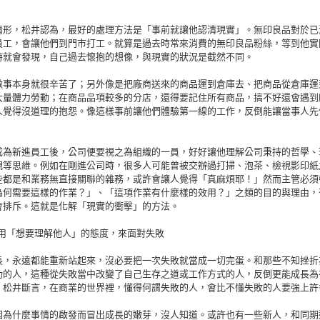
情形，松井認為，最好的處理方法是「事前就讓他認清現實」。無印良品對於已
員工，會讓他們到門市打工。就算是過去時常來消費的無印良品粉絲，等到他實
時就會發現，自己過去懷抱的想像，與現實的狀況是截然不同。
做事本身就很辛苦了；另外像是把廠商送來的商品運到倉庫去、把商品從倉庫運
大量體力勞動；在商品品項較多的分店，還得要記住所有商品，搞不好還會遇到
人覺得沒道理的抱怨。像這樣事前讓他們體驗第一線的工作，反倒能讓當事人先
成為新進員工後，公司便要視之為組織的一員，好好讓他理解公司秉持的哲學、
觀等思維。例如在剛進公司時，很多人可能曾被交辦過打掃、泡茶、檢視影印紙
些都是和業務無直接關聯的雜務，或許會讓人覺得「真麻煩耶！」然而主管必須
為何需要這樣的作業？」、「這項作業有什麼樣的效用？」之類的目的與理由，
會排斥。這就是化解「現實的衝擊」的方法。
n 2 用「想要理解他人」的態度，來面對失敗
長，永遠都能重新站起來，沒必要把一次失敗就當成一切完蛋。和那些不知挫折
功的人，這種從失敗當中改變了自己生存之道或工作方式的人，反倒更能成長為
。松井斷言，在商業的世界裡，懂得何謂失敗的人，會比不懂失敗的人要強上許
因為什麼事情的啟發而冒出成長的嫩芽，沒人知道。或許也有一些新人，和同期