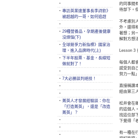
‧
的同事間
待部下。
‧
專訪英業達董事長李詩欽》
被超越的一哥，如何追趕
不考慮別
‧
外，還得
‧
29種營養品‧孕期產後健康
著想；另
沒煩惱(下)
解對方想
‧
全球競爭力新指標》國家治
理，進入品牌時代(上)
Lesso
‧
下半年股票、基金，長線短
每個人都
做就對了！
感受到自
‧
努力一點
‧
7大必勝談判絕技！
直接稱讚
‧
經由第三
‧
‧
菁英人才發展經驗談：你在
松井會在
「打造菁英」，還是「改造
的這個人
菁英」？
找這位部
‧
下覺得「
‧
有一種在
‧