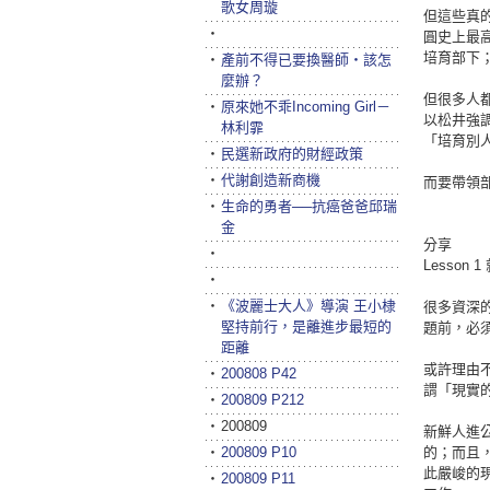
歌女周璇
但這些真
‧
圓史上最
培育部下
‧
產前不得已要換醫師‧該怎
麼辦？
但很多人
‧
原來她不乖Incoming Girl－
以松井強
林利霏
「培育別
‧
民選新政府的財經政策
‧
代謝創造新商機
而要帶領
‧
生命的勇者──抗癌爸爸邱瑞
金
分享
‧
Lesso
‧
‧
《波麗士大人》導演 王小棣
很多資深
堅持前行，是離進步最短的
題前，必
距離
或許理由
‧
200808 P42
謂「現實
‧
200809 P212
‧
200809
新鮮人進
‧
200809 P10
的；而且
此嚴峻的
‧
200809 P11