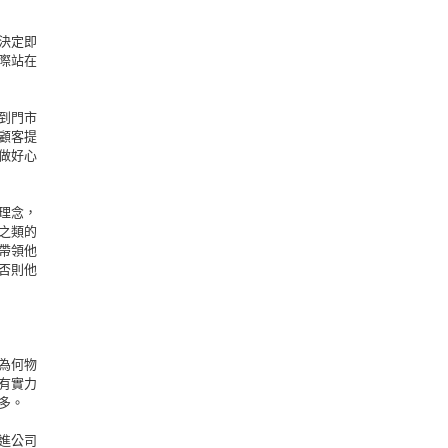
決定即
際站在
到門市
顧客提
做好心
理念，
之類的
帶領他
否則他
為何物
有實力
多。
進公司