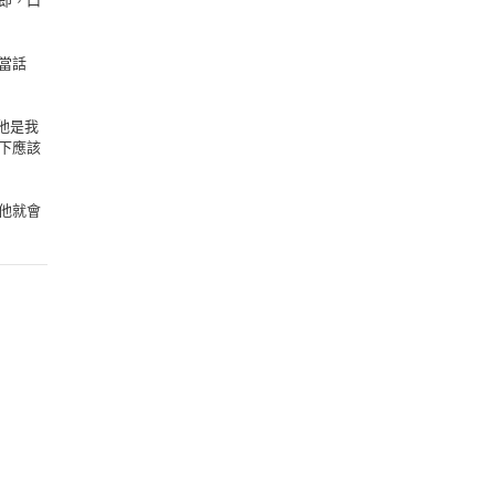
即，口
當話
他是我
下應該
他就會