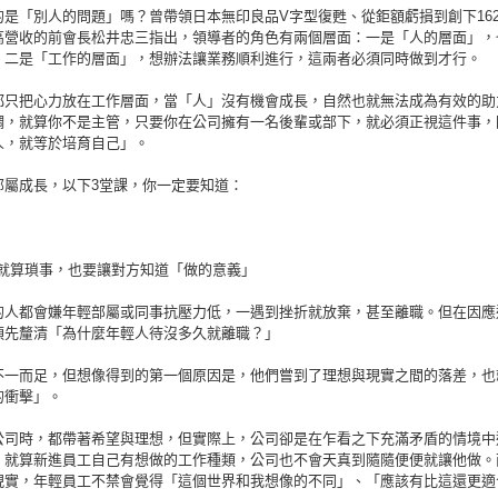
的是「別人的問題」嗎？曾帶領日本無印良品V字型復甦、從鉅額虧損到創下162
高營收的前會長松井忠三指出，領導者的角色有兩個層面：一是「人的層面」，
；二是「工作的層面」，想辦法讓業務順利進行，這兩者必須同時做到才行。
都只把心力放在工作層面，當「人」沒有機會成長，自然也就無法成為有效的助
調，就算你不是主管，只要你在公司擁有一名後輩或部下，就必須正視這件事，
人，就等於培育自己」。
部屬成長，以下3堂課，你一定要知道：
n 1 就算瑣事，也要讓對方知道「做的意義」
的人都會嫌年輕部屬或同事抗壓力低，一遇到挫折就放棄，甚至離職。但在因應
須先釐清「為什麼年輕人待沒多久就離職？」
不一而足，但想像得到的第一個原因是，他們嘗到了理想與現實之間的落差，也
的衝擊」。
公司時，都帶著希望與理想，但實際上，公司卻是在乍看之下充滿矛盾的情境中
，就算新進員工自己有想做的工作種類，公司也不會天真到隨隨便便就讓他做。
現實，年輕員工不禁會覺得「這個世界和我想像的不同」、「應該有比這還更適