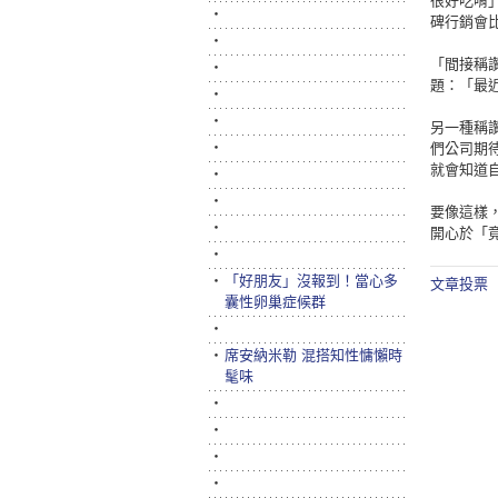
很好吃唷
‧
碑行銷會
‧
「間接稱
‧
題：「最
‧
‧
另一種稱
‧
們公司期
就會知道
‧
‧
要像這樣
‧
開心於「
‧
‧
「好朋友」沒報到！當心多
文章投票
囊性卵巢症候群
‧
‧
席安納米勒 混搭知性慵懶時
髦味
‧
‧
‧
‧