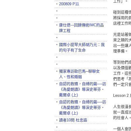
工作」。
‧
200809 P11
‧
碰到這種
將採用的
‧
店裡工作
‧
康仕德---回歸傳統IMC的品
牌工程
光是站著
‧
來之類的
‧
國際小提琴大師胡乃元：我
出一些讓
的句子有了生命
理準備。
‧
等到他們
‧
以及價值
‧
獨家專訪歐巴馬─聊聊女
工作，這
人、性和婚姻
們思考「
‧
自認的救贖，自縛的繭──訪
們一定只
《為愛朗讀》導演史蒂芬‧
戴爾卓 (上)
Lesso
‧
自認的救贖，自縛的繭──訪
人生很漫
《為愛朗讀》導演史蒂芬‧
就一直成
戴爾卓 (上)
的社會人
‧
讀者10問 杜忠誥
‧
一個人會