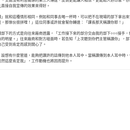
」，交由沒有利害關係的第三人傳達，反倒更能讓人相信、更能給人好印象。亦
比直接自我宣傳的效果來得好。
讚」就和這種情形相同。例如和同事去喝一杯時，可以把不在現場的部下拿出來
近，那傢伙很拼哩！」這位同事或許就會幫你轉達：「課長那天稱讚你耶！」
讚部下的方式是向往來廠商透露，「工作接下來的部分交由我的部下○○○接手，
待的明星。」往來廠商和對方碰面時，若告知「上次聽到你們主管稱讚你」，部
自己受到肯定而感到開心了。
，設想有什麼管道，能夠把讚許的話傳到他本人耳中。當稱讚傳到本人耳中時，
竟然這麼肯定我」，工作動機也將因而提升。