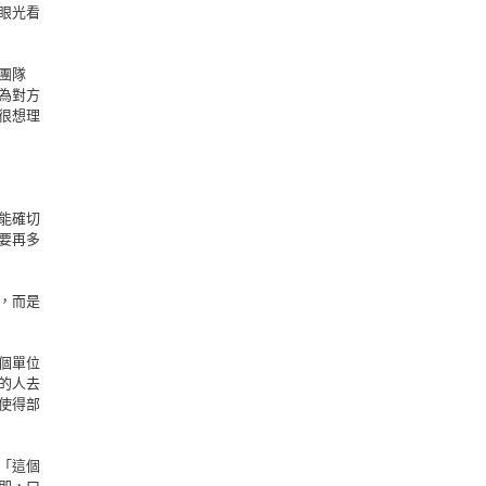
眼光看
團隊
為對方
很想理
能確切
要再多
，而是
個單位
的人去
使得部
「這個