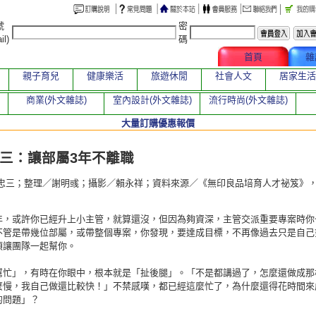
號
密
il)
碼
文章總覽
首頁
雜
親子育兒
健康樂活
旅遊休閒
社會人文
居家生活
商業(外文雜誌)
室內設計(外文雜誌)
流行時尚(外文雜誌)
大量訂購優惠報價
章
三：讓部屬3年不離職
忠三；整理／謝明彧；攝影／賴永祥；資料來源／《無印良品培育人才祕笈》
年，或許你已經升上小主管，就算還沒，但因為夠資深，主管交派重要專案時你
不管是帶幾位部屬，或帶整個專案，你發現，要達成目標，不再像過去只是自己
須讓團隊一起幫你。
幫忙」，有時在你眼中，根本就是「扯後腿」。「不是都講過了，怎麼還做成那
麼慢，我自己做還比較快！」不禁感嘆，都已經這麼忙了，為什麼還得花時間來
的問題」？