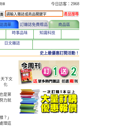
今日訂購者
今日訪客：2968
誌清單
訂雜誌免費贈品
商品區
時事品味
知識科技
日文雜誌
史上最優惠訂閱活動！
，天下文
化
也是第
努力就
樣？」
處理這