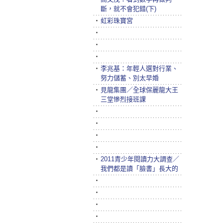
斷，就不會犯錯(下)
‧
虹彩珠寶宮
‧
‧
‧
‧
李兆基：年輕人選對行業、
努力儲蓄、別太早婚
‧
見龍集團／全球保麗龍大王
三堂慘烈接班課
‧
‧
‧
‧
‧
2011青少年閱讀力大調查／
我們都是讀「臉書」長大的
‧
‧
‧
‧