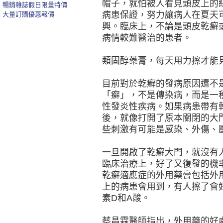
帽子，就怕被人看見頭皮上的
暢銷雜誌假日限量特價
病患保證，努力讓病人在夏天
大量訂購優惠報價
興。臨床上，不論是頭皮乾癬
病情較難醫治的患者。
類固醇藥膏，每天用力擦才能
目前對於乾癬的發病原因還不
「癬」，不是傳染病，而是一
性發炎性疾病。如果病患帶有
後，就像打開了原本關閉的大
些刺激有可能是感染、外傷、
一旦開啟了乾癬大門，就沒有
臨床治療上，好了又復發的機
乾癬適應症的外用藥膏包括外
上的病患會用到，有人擦了會
素D和A酸。
蔡昌霖醫師指出，外用藥的好