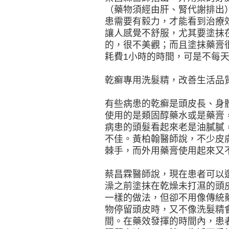
（藥物須經由肝、腎代謝排出
患需要有毅力，才能看到治療
讓人感覺不舒服，尤其要塗抹
的，很不美觀；而且塗抹藥膏
耗費1小時的時間，可是不每
乾癬專用洗髮精，改善生活品
有些病患的乾癬是頭皮長、身
使用的是類固醇藥水或是藥膏
病患的頭髮看起來老是油膩膩
不佳。黃柏翰醫師說，不少皮
棘手，而外用藥膏使用起來又
蔡昌霖醫師說，現在患者可以
澡之前塗抹在乾燥未打濕的頭
一樣的做法，但卻不用像傳統
物停留頭皮時，又不像洗髮精
間。在藥效發揮的時間內，患