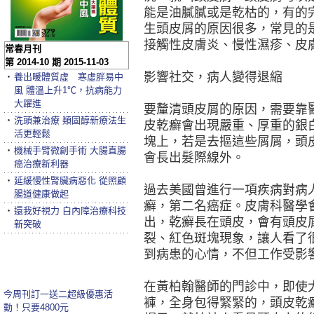
能是油膩膩或是乾枯的，有的
生頭皮屑的原因很多，常見的
接觸性皮膚炎、慢性濕疹、皮
常春月刊
第 2014-10 期 2015-11-03
影響社交，病人變得退縮
‧
養出暖體質虛 寒虛胖易中
風 體溫上升1℃，抗病能力
大躍進
要釐清頭皮屑的原因，需要靠
‧
洗頭兼治療 類固醇新療法生
皮乾癬會出現嚴重、厚重的銀
活更輕鬆
塊上，若是去摳這些屑屑，頭
‧
機械手臂微創手術 大腸直腸
會長出髮際線外。
癌治療新利器
‧
延緩慢性腎臟病惡化 從照顧
過去美國曾進行一項疾病對病
腸道健康做起
癬，第二名癌症。皮膚科醫學
‧
還我好視力 白內障治療科技
出，乾癬長在頭皮，會有頭皮
新突破
裂、紅色斑塊現象，讓人看了
到病患的心情，不但工作受影
在黃柏翰醫師的門診中，即使
今周刊訂一送二超級優惠活
褲，全身包得緊緊的，頭皮乾
動！只要4800元