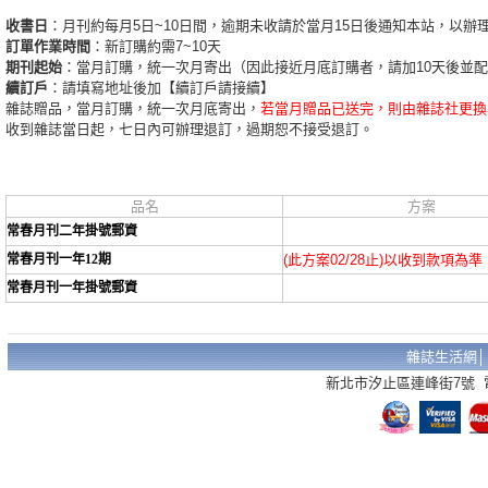
收書日
：月刊約每月5日~10日間，逾期未收請於當月15日後通知本站，以辦
訂單作業時間
：新訂購約需7~10天
期刊起始
：當月訂購，統一次月寄出（因此接近月底訂購者，請加10天後並
續訂戶
：請填寫地址後加【續訂戶請接續】
雜誌贈品，當月訂購，統一次月底寄出，
若當月贈品已送完，則由雜誌社更換
收到雜誌當日起，七日內可辦理退訂，過期恕不接受退訂。
品名
方案
常春月刊二年掛號郵資
常春月刊一年12期
(此方案02/28止)以收到款項為準
常春月刊一年掛號郵資
雜誌生活網
新北市汐止區連峰街7號 電話：02