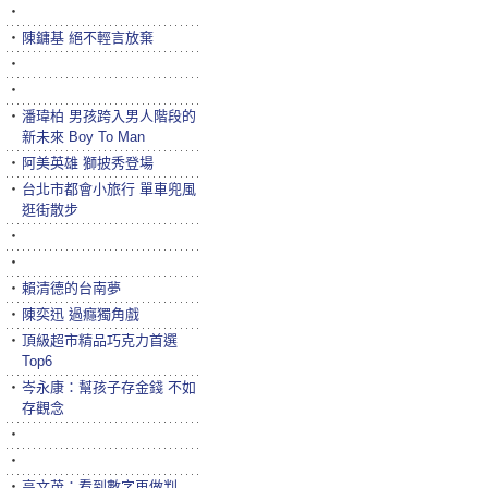
‧
‧
陳鏞基 絕不輕言放棄
‧
‧
‧
潘瑋柏 男孩跨入男人階段的
新未來 Boy To Man
‧
阿美英雄 獅披秀登場
‧
台北市都會小旅行 單車兜風
逛街散步
‧
‧
‧
賴清德的台南夢
‧
陳奕迅 過癮獨角戲
‧
頂級超市精品巧克力首選
Top6
‧
岑永康：幫孩子存金錢 不如
存觀念
‧
‧
‧
高文茂：看到數字再做判