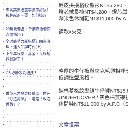
‧
麂皮拼接格紋襯衫NT$5,280
‧
專訪英業達董事長李詩欽》
燈芯絨長褲NT$4,280、燈芯絨背心N
被超越的一哥，如何追趕
深米色休閒鞋NT$11,000 by A.
‧
‧
29種營養品‧孕期產後健康
褲款x夾克
沒煩惱(下)
‧
全球競爭力新指標》國家治
理，進入品牌時代(上)
‧
下半年股票、基金，長線短
做就對了！
‧
略厚的牛仔褲與夾克毛領相呼
‧
7大必勝談判絕技！
低調造型風格。
‧
‧
鋪棉菱格紋縫線牛仔褲NT$15,88
‧
菁英人才發展經驗談：你在
UNDERCOVER / 灰色棉質襯衫NT
「打造菁英」，還是「改造
休閒鞋NT$11,000 by A.P.C（S
菁英」？
‧
‧
文章投票
‧