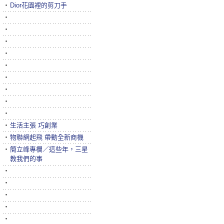
‧
Dior花園裡的剪刀手
‧
‧
‧
‧
‧
‧
‧
‧
‧
‧
生活主張 巧創業
‧
物聯網起飛 帶動全新商機
‧
簡立峰專欄／這些年，三星
教我們的事
‧
‧
‧
‧
‧