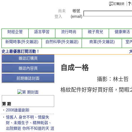
尚未
帳號
登入
(email)
財經企管
語言學習
流行時尚
親子育兒
健康樂活
新聞時事(外文雜誌)
自然科學(外文雜誌)
商業(外文雜誌)
室內
史上最優惠訂閱活動！
本期文章
雜誌訂購頁
自成一格
雜誌內容頁
前期雜誌封面
攝影：林士哲
格紋配件好穿好買好搭，閒暇
第 期
‧
2008誰最創新
‧
憶舊人 身世不明、情變失
財、未婚生子、精神耗弱、
出院驟逝 你所不知道的天 涯