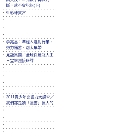
斷，就不會犯錯(下)
‧
虹彩珠寶宮
‧
‧
‧
‧
李兆基：年輕人選對行業、
努力儲蓄、別太早婚
‧
見龍集團／全球保麗龍大王
三堂慘烈接班課
‧
‧
‧
‧
‧
2011青少年閱讀力大調查／
我們都是讀「臉書」長大的
‧
‧
‧
‧