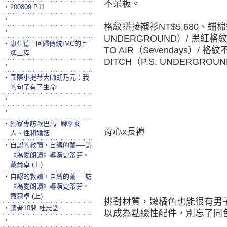
不呆板。
‧
200809 P11
‧
格紋拼接襯衫NT$5,680、鋪棉造型
‧
UNDERGROUND）/ 黑紅格紋半
‧
康仕德---回歸傳統IMC的品
TO AIR（Sevendays）/ 格
牌工程
DITCH（P.S. UNDERGR
‧
‧
國際小提琴大師胡乃元：我
的句子有了生命
‧
‧
‧
獨家專訪歐巴馬─聊聊女
背心x長褲
人、性和婚姻
‧
自認的救贖，自縛的繭──訪
《為愛朗讀》導演史蒂芬‧
戴爾卓 (上)
‧
自認的救贖，自縛的繭──訪
《為愛朗讀》導演史蒂芬‧
戴爾卓 (上)
挑對材質，嫩橘色也能很有男
‧
讀者10問 杜忠誥
以成為點綴性配件，別忘了同
‧