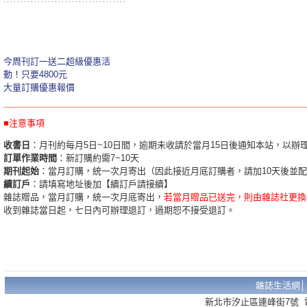
今周刊訂一送二超級優惠活
動！只要4800元
大量訂購優惠報價
■注意事項
收書日
：月刊約每月5日~10日間，逾期未收請於當月15日後通知本站，以辦
訂單作業時間
：新訂購約需7~10天
期刊起始
：當月訂購，統一次月寄出（因此接近月底訂購者，請加10天後並
續訂戶
：請填寫地址後加【續訂戶請接續】
雜誌贈品，當月訂購，統一次月底寄出，
若當月贈品已送完，則由雜誌社更換
收到雜誌當日起，七日內可辦理退訂，過期恕不接受退訂。
雜誌生活網
新北市汐止區連峰街7號 電話：02