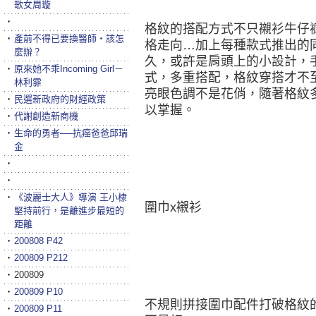
歌女周璇
‧
格紋的搭配方式不只襯衫牛仔
‧
產前不得已要換醫師‧該怎
格走向…加上每種款式推出的
麼辦？
久，或許是肩頭上的小設計，
‧
原來她不乖Incoming Girl－
式，多重搭配，格紋穿搭才不
林利霏
亮眼色調不是花俏，隨著格紋
‧
民選新政府的財經政策
以掌握。
‧
代謝創造新商機
‧
生命的勇者──抗癌爸爸邱瑞
金
‧
‧
‧
《波麗士大人》導演 王小棣
圍巾x襯衫
堅持前行，是離進步最短的
距離
‧
200808 P42
‧
200809 P212
‧
200809
‧
200809 P10
不規則拼接圍巾配件打破格紋
‧
200809 P11