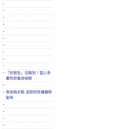
‧
‧
‧
‧
‧
‧
‧
‧
‧
‧
‧
「好朋友」沒報到！當心多
囊性卵巢症候群
‧
‧
席安納米勒 混搭知性慵懶時
髦味
‧
‧
‧
‧