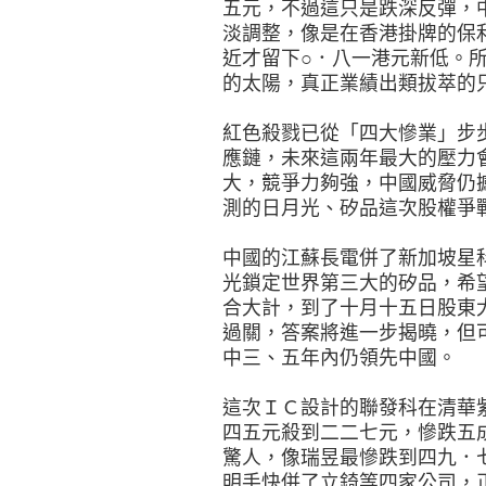
五元，不過這只是跌深反彈，
淡調整，像是在香港掛牌的保
近才留下○．八一港元新低。
的太陽，真正業績出類拔萃的
紅色殺戮已從「四大慘業」步
應鏈，未來這兩年最大的壓力
大，競爭力夠強，中國威脅仍
測的日月光、矽品這次股權爭
中國的江蘇長電併了新加坡星
光鎖定世界第三大的矽品，希
合大計，到了十月十五日股東
過關，答案將進一步揭曉，但
中三、五年內仍領先中國。
這次ＩＣ設計的聯發科在清華
四五元殺到二二七元，慘跌五
驚人，像瑞昱最慘跌到四九．
明手快併了立錡等四家公司，