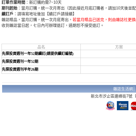
訂單作業時間
：新訂購約需7~10天
期刊起始
：當月訂購，統一次月寄出（因此接近月底訂購者，請加10天後並
續訂戶
：請填寫地址後加【續訂戶請接續】
雜誌贈品，當月訂購，統一次月底寄出，
若當月贈品已送完，則由雜誌社更換
收到雜誌當日起，七日內可辦理退訂，過期恕不接受退訂。
品名
方案
先探投資週刊一年52期續訂(請提供續訂編號)
先探投資週刊一年52期
先探投資週刊半年26期
雜誌生活網
新北市汐止區連峰街7號 電話：02