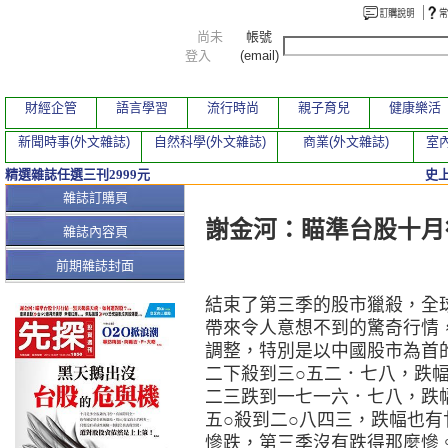
尚未
帳號
登入
(email)
財經企管
語言學習
流行時尚
親子育兒
健康樂活
新聞時事(外文雜誌)
自然科學(外文雜誌)
商業(外文雜誌)
室內
精選雜誌任選三刊2999元
史
本期文章
雜誌訂購頁
謝金河：瞄準台股十月
雜誌內容頁
前期雜誌封面
結束了第三季的股市獵殺，全
帶來令人意想不到的驚奇行情
調整，特別是以中國股市為首
二下殺到三○五二．七八，跌
二三跌到一七一六．七八，跌
五○殺到二○八四三，跌幅也
慘跌，第三季沒有跌得那麼慘