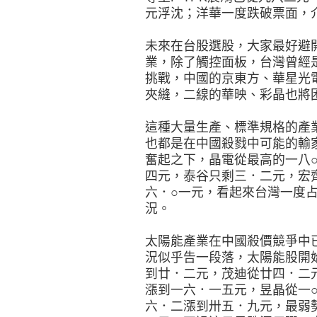
元浮沈；洋華一度跌破票面，
未來在台股選股，大家最好避
業，除了觸控面板，台灣曾經是
挑戰，中國的京東方、華星光
夾縫，二線的華映、彩晶也將
這種大量生產、標準規格的產
也都是在中國殺戮中可能的輸
奮起之下，晶電從最高的一八
四元，泰谷只剩三．二元，宏
六．○一元，看起來台灣一度
況。
太陽能產業在中國殺價競爭中
況似乎告一段落，太陽能股開
到廿．二元，茂迪從廿四．二
漲到一六．一五元，昱晶從一
六．二漲到卅五．九元，最弱