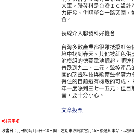
大軍。聯發科是台灣ＩＣ設計
力研發、併購整合一路突圍，
會。
長線介入聯發科好機會
台灣多數產業都很難抵擋紅色
境中找到春天。其他被紅色供
池模組的德賽電池崛起，順達
普跌到九二．二元，聲控產品
國的瑞聲科技與歌爾聲學實力
得住的目前還有機殼的可成、
年一度漲到三七一五元，但目
音，要十分小心。
文章投票
■注意事項
收書日
：月刊約每月5日~10日間，逾期未收請於當月15日後通知本站，以辦