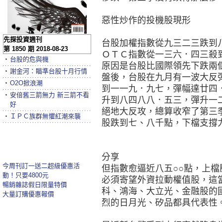
惡性炒作的投機股現形
先探投資週刊
台股加權指數從九三二三跌到
第 1850 期 2018-08-23
ＯＴＣ指數從一三六．四三殺
‧
台股的危與機
原因是台股比國際領先下跌兩
‧
謝金河：瞄準台股十月行情
盤後，台股在九月有一波大反
‧
O2O掀浪潮
到一一九．九七，彈幅達廿四
‧
安倍舊三箭無力 新三箭不看
升到八四八八．五三，彈升一
好
絕地大反攻，總算收窄了第三
‧
ＩＰＣ族群無懼紅潮來襲
股跌到七、八千點，下檔支撐
分享
今周刊訂一送二超級優惠活
但指數愈逼近八五○○點，上
動！只要4800元
必須寄望外資拉動權值股，這
暢銷雜誌假日限量特價
科、鴻海、大立光、金融股的
大量訂購優惠報價
烈的日月光、矽品都具代表性