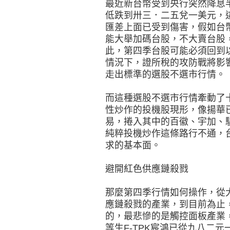
最近新台幣受到央行突然降息
低跌到卅三．二五兌一美元，
匯差上面已受到傷害，假如台
能大舉加碼台股，不大賣台股
此，第四季台股可能必須回到
情況下，證所稅的攻防戰將影
走出標準的選股不選市行情。
而這種選股不選市行情牽動了
性炒作的投機股現形，像揚華
易，捲入其中的百徽、宇加、
純粹投機炒作這條路行不通，
求的基本面。
避開紅色供應鏈殺戮
那麼第四季行情如何操作，從
應鏈殺戮的產業，到目前為止
的，最悲慘的是觸控面板產業
等生F-TPK宸鴻已從九八二