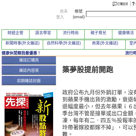
尚未
帳號
登入
(email)
財經企管
語言學習
流行時尚
親子育兒
健康樂活
新聞時事(外文雜誌)
自然科學(外文雜誌)
商業(外文雜誌)
室內
健康休閒類我最優惠！
流行
本期文章
雜誌訂購頁
築夢股提前開跑
雜誌內容頁
前期雜誌封面
政府公布九月份外銷訂單，沒
到蘋果手機出貨的激勵，衰退
退幅度最小，但去年蘋果ｉ６
季台灣不管是接單或出口金額
凍，每年有二．四五％投報率
玲帶著嫁妝都嫁不掉」，可以
難。