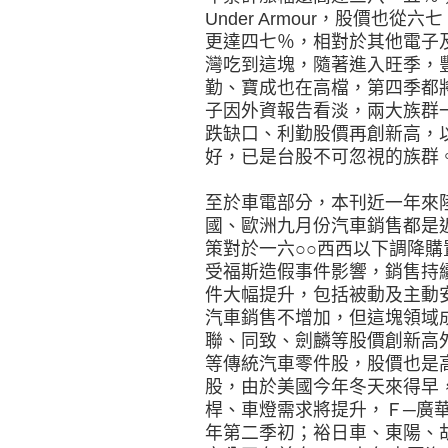
Under Armour，股價也
更達四七％，相對於其他電子
灣吃到這塊，隨著進入旺季，
勤、寶成也在高檔，第四季都
子因外資報告看淡，兩大族群
跌缺口、利勤股價再創新高，
好，已是台股不可忽視的族群
至於車電部分，本刊近一年來
國、歐洲九月份汽車銷售都是
策對於一六○○西西以下調降
受福斯造假事件影響，銷售持
件大幅提升，包括被動及主動
汽車銷售不增加，但這塊領域
聯、同致、劍麟等股價創新高外
等傳統汽車零件股，股價也是
股，由於美國今年冬天來得早
桿、車燈需求將提升，Ｆ─廣
年第二季初；裕日車、東陽、