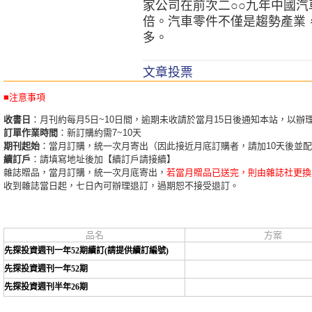
家公司在前次二○○九年中國
倍。汽車零件不僅是趨勢產業
多。
文章投票
■注意事項
收書日
：月刊約每月5日~10日間，逾期未收請於當月15日後通知本站，以辦
訂單作業時間
：新訂購約需7~10天
期刊起始
：當月訂購，統一次月寄出（因此接近月底訂購者，請加10天後並
續訂戶
：請填寫地址後加【續訂戶請接續】
雜誌贈品，當月訂購，統一次月底寄出，
若當月贈品已送完，則由雜誌社更換
收到雜誌當日起，七日內可辦理退訂，過期恕不接受退訂。
品名
方案
先探投資週刊一年52期續訂(請提供續訂編號)
先探投資週刊一年52期
先探投資週刊半年26期