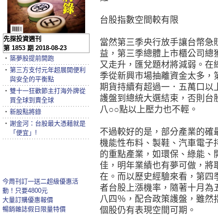
台股指數空間較有限
先探投資週刊
當然第三季央行放手讓台幣急
第 1853 期 2018-08-23
益，第三季總體上市櫃公司總
‧
築夢股提前開跑
又走升，匯兌題材將減弱。在
‧
第三方支付元年超展開便利
季從新興市場抽離資金太多，
與安全的平衡點
期貨持續有超過一．五萬口以
‧
雙十一狂歡節主打海外牌從
護盤到總統大選結束，否則台
買全球到賣全球
八○○點以上壓力也不輕。
‧
新股點將錄
‧
謝金河：台股最大憑藉就是
不過較好的是，部分產業的確
「便宜」!
機能性布料、製鞋、汽車電子
的重點產業，如環保、綠能、
佳，明年業績也有夢可做，將
在。而以歷史經驗來看，第四
今周刊訂一送二超級優惠活
者台股上漲機率，隨著十月為
動！只要4800元
八四％，配合政策護盤，雖然
大量訂購優惠報價
暢銷雜誌假日限量特價
個股仍有表現空間可期。