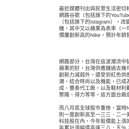
最近媒體刊出與民眾生活密切
網路谷歌（包括旗下的YouT
（包括旗下的Istagram）
機，其中又以蘋果為表率（一
價屢創新高的Nike，預計年
網路部分，台灣在這波潮流中
蘋果的好，台灣供應鏈過去幾
創新力減弱外，還受到紅色供應
潮，結合時尚以及機能，已成
成、豐泰代工廠，以及鞋材利
聚陽、得力等等，這方面台廠
而八月底全球股市重挫，當時N
則一度創新高至一三三．二一
科技股在內，今年股價能上漲的
年累計漲幅還高達三八．五％