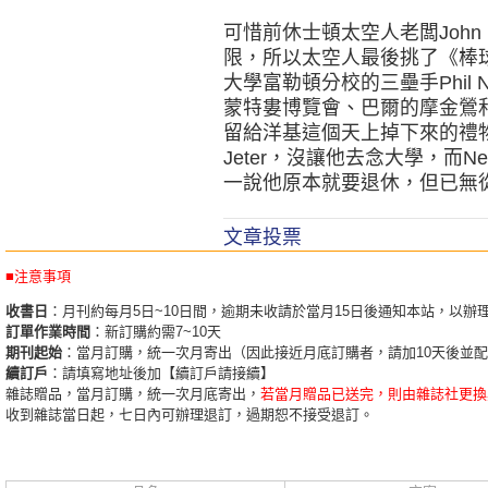
可惜前休士頓太空人老闆John 
限，所以太空人最後挑了《棒
大學富勒頓分校的三壘手Phil
蒙特婁博覽會、巴爾的摩金鶯
留給洋基這個天上掉下來的禮
Jeter，沒讓他去念大學，而N
一說他原本就要退休，但已無
文章投票
■注意事項
收書日
：月刊約每月5日~10日間，逾期未收請於當月15日後通知本站，以辦
訂單作業時間
：新訂購約需7~10天
期刊起始
：當月訂購，統一次月寄出（因此接近月底訂購者，請加10天後並
續訂戶
：請填寫地址後加【續訂戶請接續】
雜誌贈品，當月訂購，統一次月底寄出，
若當月贈品已送完，則由雜誌社更換
收到雜誌當日起，七日內可辦理退訂，過期恕不接受退訂。