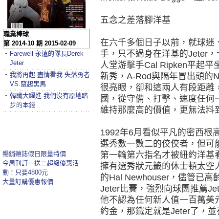
五念之差落腳洋基
職業棒球
在六千多個日子以前，就球迷、
第 2014-10 期 2015-02-09
手，只不過身在洋基的Jete
‧
Farewell 永遠的隊長Derek
Jeter
人堂游擊手Cal Ripken
‧
我將再起 盡情看我 失落勇者
新秀，A-Rod與隔年冒出頭的Noma
VS.竄起黑馬
很亮眼，卻和這兩人有段距離
‧
韓職大躍進 我們沒有原地踏
國，從守備、打擊、速度任何一
步的本錢
維持那麼高的價值，更無法料
1992年6月看似平凡的密西
選秀數一數二的佼佼者，但可
暢銷雜誌假日限量特價
第一輪第六指名才被紐約洋基看上
今周刊訂一送二超級優惠活
擁有選秀狀元籤的休士頓太空
動！只要4800元
的Hal Newhouser，儘
大量訂購優惠報價
Jeter比賽，強烈向球團推薦Jet
他不認為任何新人值一百萬美
約金，那鐵定就是Jeter了，