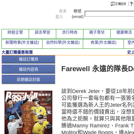
尚未
帳號
登入
(email)
財經企管
語言學習
流行時尚
親子育兒
健康樂活
新聞時事(外文雜誌)
自然科學(外文雜誌)
商業(外文雜誌)
室內
大量訂購優惠報價
史
本期文章
雜誌訂購頁
Farewell 永遠的隊長D
雜誌內容頁
前期雜誌封面
談到Derek Jeter，要從1
公司發行一套每包都有一張簽
可能獲選為新人王的Jeter
當時還不錯的價錢賣出，沒想到
他為之扼腕。就算只與其他限量
勝過Manny Ramirez、Frank T
Molitor和Wade Boggs，連A