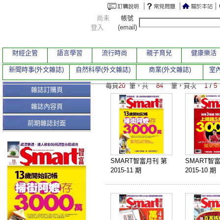
尚未
帳號
登入
(email)
財經企管
語言學習
流行時尚
親子育兒
健康樂活
新聞時事(外文雜誌)
自然科學(外文雜誌)
商業(外文雜誌)
室內
每頁
20
筆，共
84
筆，頁次
1
/
5
雜誌訂購頁
雜誌內容頁
前期雜誌封面
SMART智富月刊 第
SMART智
2015-11 期
2015-10 期