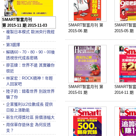
SMART智富月刊
SMART智富月刊 第
SMART智
第 2015-11 期 2015-11-03
2015-06 期
2015-05 期
‧
複製日本模式 歐洲央行救經
濟
‧
第3選擇
‧
解碼60、70、80、90、00後
透視世代成長密碼
‧
廖芸婕：世界不遠 其實離你
很近
‧
林家宏：ROCK精神！年輕
人回家吧
SMART智富月刊 第
SMART智
‧
陸子鈞：錯看世界 別說世界
2015-01 期
2014-11 期
騙了你
‧
企業獲利以2位數成長 提供
日股上漲動能
‧
新生代得獎社區 房價漲幅大
‧
用保單存退休金 為何反透
支？