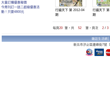
大量訂購優惠報價
今周刊訂一送二超級優惠活
行遍天下 第 2012-04
行遍天下 第 2
動！只要4800元
期
期
每頁
20
筆，共
52
筆，頁次
2
/
3
雜誌生活網
新北市汐止區連峰街7號 電話：02