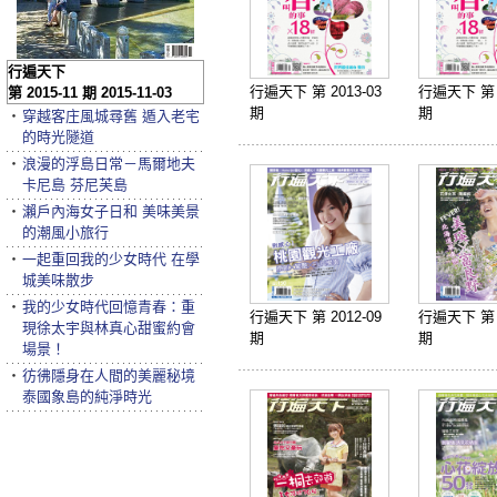
行遍天下
行遍天下 第 2013-03
行遍天下 第 2
第 2015-11 期 2015-11-03
期
期
‧
穿越客庄風城尋舊 遁入老宅
的時光隧道
‧
浪漫的浮島日常－馬爾地夫
卡尼島 芬尼芙島
‧
瀨戶內海女子日和 美味美景
的潮風小旅行
‧
一起重回我的少女時代 在學
城美味散步
‧
我的少女時代回憶青春：重
行遍天下 第 2012-09
行遍天下 第 2
現徐太宇與林真心甜蜜約會
期
期
場景！
‧
彷彿隱身在人間的美麗秘境
泰國象島的純淨時光