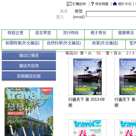
尚未
帳號
登入
(email)
財經企管
語言學習
流行時尚
親子育兒
健康樂活
新聞時事(外文雜誌)
自然科學(外文雜誌)
商業(外文雜誌)
室內
每頁
20
筆，共
52
筆，頁次
2
/
3
雜誌訂購頁
雜誌內容頁
前期雜誌封面
行遍天下 第 2013-09
行遍天下 第 2
期
期