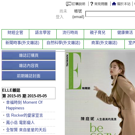
尚未
帳號
登入
(email)
財經企管
語言學習
流行時尚
親子育兒
健康樂活
新聞時事(外文雜誌)
自然科學(外文雜誌)
商業(外文雜誌)
室內
雜誌訂購頁
雜誌內容頁
前期雜誌封面
ELLE雜誌
第 2015-05 期 2015-05-05
‧
幸福時刻 Moment Of
Happiness
‧
信 Rocker的愛家宣言
‧
鳳小岳 電影癡人
‧
全智賢 來自星星的天后