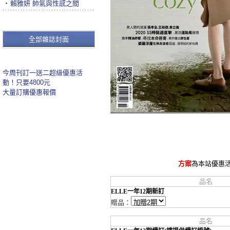
‧
賴雅妍 帥氣與性感之間
全部雜誌封面
今周刊訂一送二超級優惠活
動！只要4800元
大量訂購優惠報價
方案
為本站優惠
品名
ELLE一年12期新訂
贈品：
品名