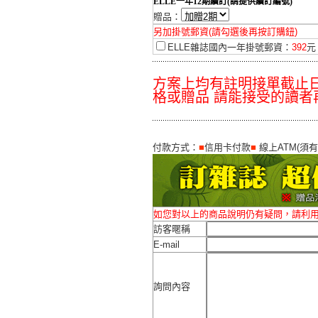
ELLE一年12期續訂(請提供續訂編號)
贈品：
另加掛號郵資(請勾選後再按訂購鈕)
ELLE雜誌國內一年掛號郵資：
392
元
方案上均有註明接單截止日
格或贈品 請能接受的讀者再
付款方式：
■
信用卡付款
■
線上ATM(須
如您對以上的商品說明仍有疑問，請利
訪客暱稱
E-mail
詢問內容