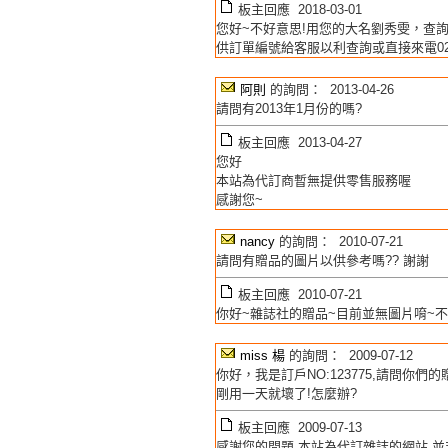
板主回應 2018-03-01
您好~不好意思!用您的大名劉秀雯，查
供訂單編號給客服以利查詢或直接來電02-2
阿則
的詢問： 2013-04-26
請問有2013年1月份的嗎?
板主回應 2013-04-27
您好
本站為代訂商暫無提供零售服務喔
感謝您~
nancy
的詢問： 2010-07-21
請問有贈品的圖片以供參考嗎?? 謝謝
板主回應 2010-07-21
你好~雜誌社的贈品~目前並無圖片唷~不
miss 楊
的詢問： 2009-07-12
你好，我是訂戶NO:123775,請問你們的贈
剛用一天就壞了!怎麼辦?
板主回應 2009-07-13
感謝您的問題,本站為代訂雜誌的網站 並非雜