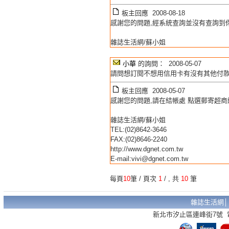
板主回應 2008-08-18
感謝您的問題,經系統查詢並沒有查詢到你
雜誌生活網/蘇小姐
小華
的詢問： 2008-05-07
請問想訂閱不想用信用卡有沒有其他付款
板主回應 2008-05-07
感謝您的問題,請在結帳處 點選郵寄超商
雜誌生活網/蘇小姐
TEL:(02)8642-3646
FAX:(02)8646-2240
http://www.dgnet.com.tw
E-mail:vivi@dgnet.com.tw
每頁
10
筆 / 頁次
1
/
, 共
10
筆
雜誌生活網
新北市汐止區連峰街7號 電話：02