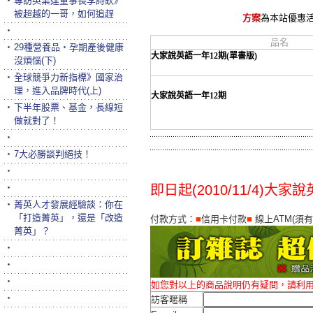
‧
專訪英業達董事長李詩欽》
被超越的一哥，如何追趕
方案
為本站優惠
‧
品名
‧
29種營養品‧孕期產後健康
大家說英語一年12期(單書版)
沒煩惱(下)
‧
全球競爭力新指標》國家治
理，進入品牌時代(上)
大家說英語一年12期
‧
下半年股票、基金，長線短
做就對了！
‧
‧
7大必勝談判絕技！
‧
‧
即日起(2010/11/4)
‧
菁英人才發展經驗談：你在
「打造菁英」，還是「改造
付款方式：
■
信用卡付款
■
線上ATM(須
菁英」？
‧
‧
‧
如您對以上的商品說明仍有疑問，請利
‧
訪客暱稱