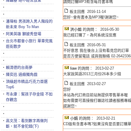
‧
陳鏞基 絕不輕言放棄
請問訂購MP3有含每月書本嗎
‧
板主回應 2016-11-14
‧
您好~會有書本及MP3喔!謝謝您~
‧
潘瑋柏 男孩跨入男人階段的
新未來 Boy To Man
洪小姐
的詢問： 2016-05-30
‧
阿美英雄 獅披秀登場
我已經訂購了，為何系統沒反應
‧
台北市都會小旅行 單車兜風
板主回應 2016-05-31
逛街散步
不好意思 我在後台上沒有看見您的訂單
‧
是否方便留電話 或與我聯絡 02-26423
‧
‧
賴清德的台南夢
liaw
的詢問： 2013-02-27
大家說英語2013三月份26本多少錢
‧
陳奕迅 過癮獨角戲
‧
頂級超市精品巧克力首選
板主回應 2013-02-27
Top6
您好
‧
岑永康：幫孩子存金錢 不如
本站為代訂商目前站無提供零售單本喔
存觀念
如有需要可直接撥打雜誌社讀者服務專
感謝您~
‧
‧
小娟
的詢問： 2013-02-21
‧
高文茂：看到數字再做判
CD版有含書本嗎?如果沒有是否要訂購單
斷，就不會犯錯(下)