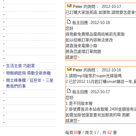
‧
Peter
的詢問： 2012-10-17
‧
已訂購大家說英語,並匯款,請問要怎麼
‧
‧
板主回應 2012-10-18
您好
‧
很抱歉免費贈品需再結帳前先索取
‧
如以結帳訂單內容無法修改
‧
請直接來電陳小姐
‧
將為您處理訂單問題
感謝您~
‧
‧
生活主張 巧創業
Peter
的詢問： 2012-10-16
‧
物聯網起飛 帶動全新商機
1.請問mp3版等於super光碟版嗎
‧
簡立峰專欄／這些年，三星
2.已於2012 11月起訂購smart雜
教我們的事
板主回應 2012-10-17
‧
您好
‧
1.是不同版本喔
‧
2.掛號費皆非本站收取喔.2400金額皆
如需加掛號還是要另加郵資的唷.抱歉
‧
感謝您~
‧
每頁
10
筆 / 頁次
1
/
, 共
62
筆