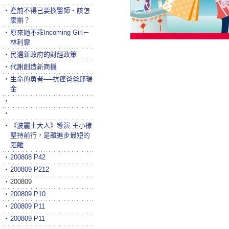
‧
產前不得已要換醫師‧該怎
麼辦？
‧
原來她不乖Incoming Girl－
林利霏
‧
民選新政府的財經政策
‧
代謝創造新商機
‧
生命的勇者──抗癌爸爸邱瑞
金
‧
‧
‧
《波麗士大人》導演 王小棣
堅持前行，是離進步最短的
距離
‧
200808 P42
‧
200809 P212
‧
200809
‧
200809 P10
‧
200809 P11
‧
200809 P11