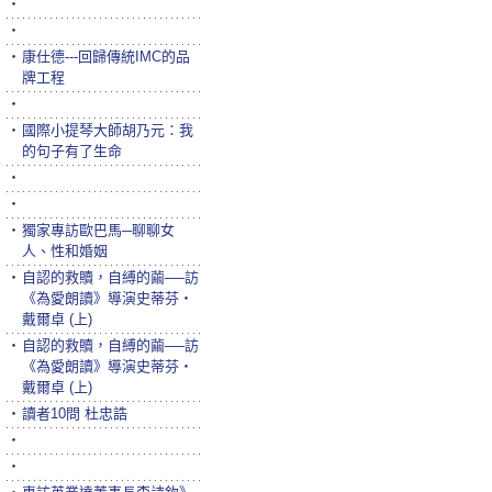
‧
‧
‧
康仕德---回歸傳統IMC的品
牌工程
‧
‧
國際小提琴大師胡乃元：我
的句子有了生命
‧
‧
‧
獨家專訪歐巴馬─聊聊女
人、性和婚姻
‧
自認的救贖，自縛的繭──訪
《為愛朗讀》導演史蒂芬‧
戴爾卓 (上)
‧
自認的救贖，自縛的繭──訪
《為愛朗讀》導演史蒂芬‧
戴爾卓 (上)
‧
讀者10問 杜忠誥
‧
‧