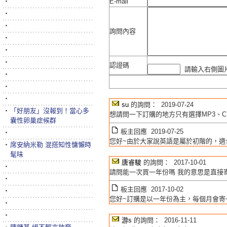
‧
E-mail
‧
‧
詢問內容
‧
‧
‧
認證碼
請輸入右側圖片
‧
‧
‧
su
的詢問： 2019-07-24
‧
「好朋友」沒報到！當心多
想請問一下訂購的地方只有選擇MP3、C
囊性卵巢症候群
板主回應 2019-07-25
‧
您好~由於大家說英語是屬於初階的，適合
‧
席安納米勒 混搭知性慵懶時
髦味
唐睿駿
的詢問： 2017-10-01
‧
請問能一次買一年份嗎 我的意思是直接
‧
板主回應 2017-10-02
‧
您好~訂購是以一年份為主，每個月會寄
‧
‧
游s
的詢問： 2016-11-11