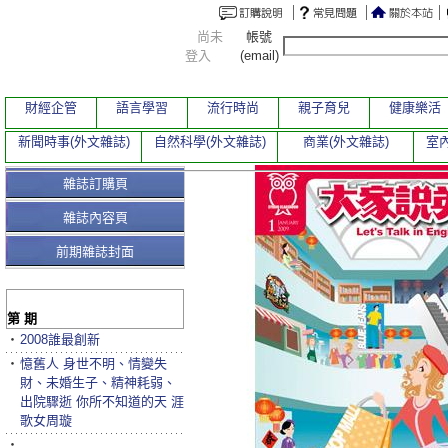
尚未
帳號
登入
(email)
財經企管
語言學習
流行時尚
親子育兒
健康樂活
新聞時事(外文雜誌)
自然科學(外文雜誌)
商業(外文雜誌)
室內
雜誌訂購頁
雜誌內容頁
前期雜誌封面
第 期
‧
2008誰最創新
‧
憶舊人 身世不明、情變失
財、未婚生子、精神耗弱、
出院驟逝 你所不知道的天 涯
歌女周璇
‧