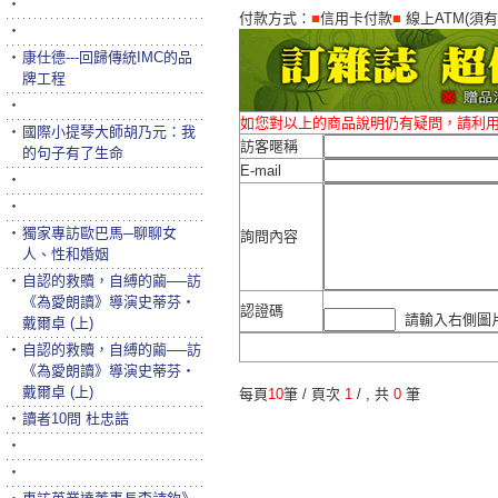
‧
付款方式：
■
信用卡付款
■
線上ATM(須
‧
‧
康仕德---回歸傳統IMC的品
牌工程
‧
如您對以上的商品說明仍有疑問，請利
‧
國際小提琴大師胡乃元：我
訪客暱稱
的句子有了生命
E-mail
‧
‧
‧
獨家專訪歐巴馬─聊聊女
詢問內容
人、性和婚姻
‧
自認的救贖，自縛的繭──訪
《為愛朗讀》導演史蒂芬‧
認證碼
請輸入右側圖片
戴爾卓 (上)
‧
自認的救贖，自縛的繭──訪
《為愛朗讀》導演史蒂芬‧
戴爾卓 (上)
每頁
10
筆 / 頁次
1
/
, 共
0
筆
‧
讀者10問 杜忠誥
‧
‧