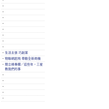
‧
‧
‧
‧
‧
‧
‧
‧
‧
‧
生活主張 巧創業
‧
物聯網起飛 帶動全新商機
‧
簡立峰專欄／這些年，三星
教我們的事
‧
‧
‧
‧
‧