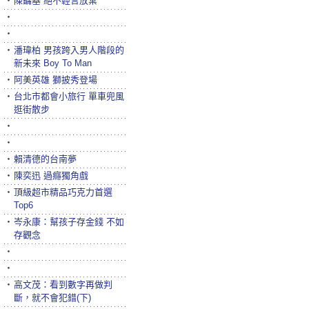
‧
陳鏞基 絕不輕言放棄
‧
‧
‧
潘瑋柏 男孩跨入男人階段的
新未來 Boy To Man
‧
阿美英雄 獅披秀登場
‧
台北市都會小旅行 單車兜風
逛街散步
‧
‧
‧
賴清德的台南夢
‧
陳奕迅 過癮獨角戲
‧
頂級超市精品巧克力首選
Top6
‧
岑永康：幫孩子存金錢 不如
存觀念
‧
‧
‧
高文茂：看到數字再做判
斷，就不會犯錯(下)