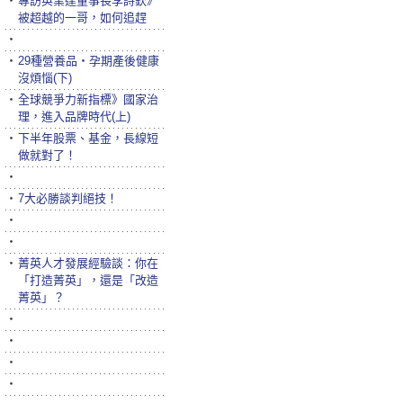
‧
專訪英業達董事長李詩欽》
被超越的一哥，如何追趕
‧
‧
29種營養品‧孕期產後健康
沒煩惱(下)
‧
全球競爭力新指標》國家治
理，進入品牌時代(上)
‧
下半年股票、基金，長線短
做就對了！
‧
‧
7大必勝談判絕技！
‧
‧
‧
菁英人才發展經驗談：你在
「打造菁英」，還是「改造
菁英」？
‧
‧
‧
‧