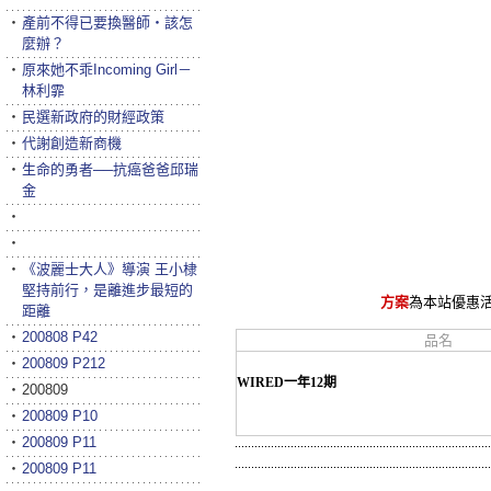
‧
產前不得已要換醫師‧該怎
麼辦？
‧
原來她不乖Incoming Girl－
林利霏
‧
民選新政府的財經政策
‧
代謝創造新商機
‧
生命的勇者──抗癌爸爸邱瑞
金
‧
‧
‧
《波麗士大人》導演 王小棣
堅持前行，是離進步最短的
方案
為本站優惠
距離
‧
200808 P42
品名
‧
200809 P212
WIRED一年12期
‧
200809
‧
200809 P10
‧
200809 P11
‧
200809 P11