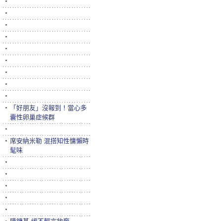
‧
‧
‧
‧
‧
‧
‧
‧
‧
‧
「好朋友」沒報到！當心多
囊性卵巢症候群
‧
‧
席安納米勒 混搭知性慵懶時
髦味
‧
‧
‧
‧
‧