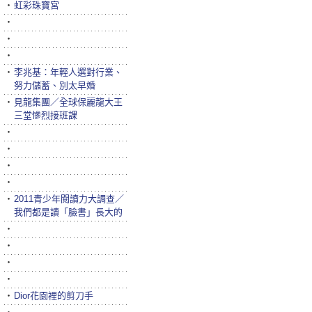
‧
虹彩珠寶宮
‧
‧
‧
‧
李兆基：年輕人選對行業、
努力儲蓄、別太早婚
‧
見龍集團／全球保麗龍大王
三堂慘烈接班課
‧
‧
‧
‧
‧
2011青少年閱讀力大調查／
我們都是讀「臉書」長大的
‧
‧
‧
‧
‧
Dior花園裡的剪刀手