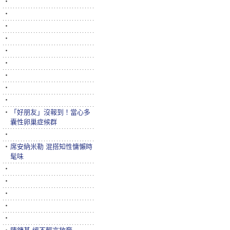
‧
‧
‧
‧
‧
‧
‧
‧
‧
‧
「好朋友」沒報到！當心多
囊性卵巢症候群
‧
‧
席安納米勒 混搭知性慵懶時
髦味
‧
‧
‧
‧
‧