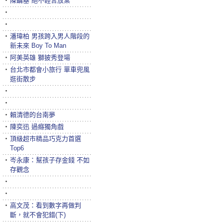
‧
陳鏞基 絕不輕言放棄
‧
‧
‧
潘瑋柏 男孩跨入男人階段的
新未來 Boy To Man
‧
阿美英雄 獅披秀登場
‧
台北市都會小旅行 單車兜風
逛街散步
‧
‧
‧
賴清德的台南夢
‧
陳奕迅 過癮獨角戲
‧
頂級超市精品巧克力首選
Top6
‧
岑永康：幫孩子存金錢 不如
存觀念
‧
‧
‧
高文茂：看到數字再做判
斷，就不會犯錯(下)