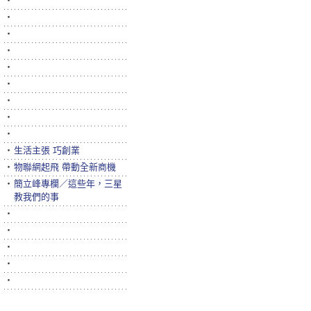
‧
‧
‧
‧
‧
‧
‧
‧
‧
‧
生活主張 巧創業
‧
物聯網起飛 帶動全新商機
‧
簡立峰專欄／這些年，三星
教我們的事
‧
‧
‧
‧
‧