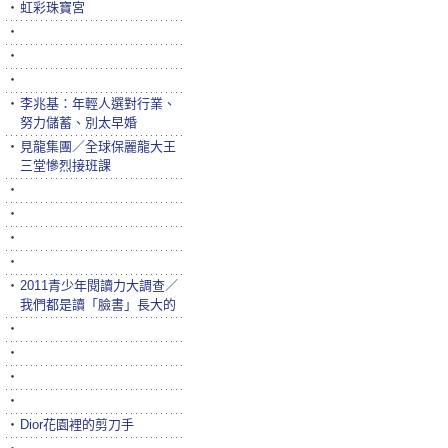
‧
虹彩珠寶宮
‧
‧
‧
‧
李兆基：年輕人選對行業、
努力儲蓄、別太早婚
‧
見龍集團／全球保麗龍大王
三堂慘烈接班課
‧
‧
‧
‧
‧
2011青少年閱讀力大調查／
我們都是讀「臉書」長大的
‧
‧
‧
‧
‧
Dior花園裡的剪刀手