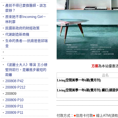
‧
產前不得已要換醫師‧該怎
麼辦？
‧
原來她不乖Incoming Girl－
林利霏
‧
民選新政府的財經政策
‧
代謝創造新商機
‧
生命的勇者──抗癌爸爸邱瑞
金
‧
‧
‧
《波麗士大人》導演 王小棣
方案
為本站優惠
堅持前行，是離進步最短的
距離
品名
Living空間美學一年6期(雙月刊)
‧
200808 P42
‧
200809 P212
Living空間美學一年6期(雙月刊) 續訂(請提
‧
200809
‧
200809 P10
‧
200809 P11
‧
200809 P11
付款方式：
■
信用卡付款
■
線上ATM(須