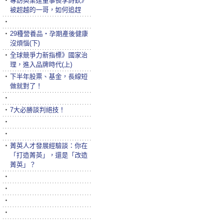
‧
專訪英業達董事長李詩欽》
被超越的一哥，如何追趕
‧
‧
29種營養品‧孕期產後健康
沒煩惱(下)
‧
全球競爭力新指標》國家治
理，進入品牌時代(上)
‧
下半年股票、基金，長線短
做就對了！
‧
‧
7大必勝談判絕技！
‧
‧
‧
菁英人才發展經驗談：你在
「打造菁英」，還是「改造
菁英」？
‧
‧
‧
‧