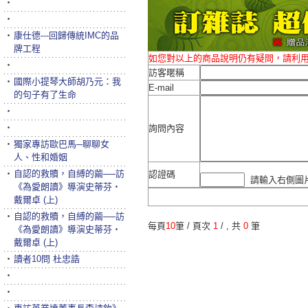
‧
‧
‧
康仕德---回歸傳統IMC的品
牌工程
如您對以上的商品說明仍有疑問，請利
‧
訪客暱稱
‧
國際小提琴大師胡乃元：我
E-mail
的句子有了生命
‧
‧
詢問內容
‧
獨家專訪歐巴馬─聊聊女
人、性和婚姻
‧
自認的救贖，自縛的繭──訪
認證碼
請輸入右側圖片
《為愛朗讀》導演史蒂芬‧
戴爾卓 (上)
‧
自認的救贖，自縛的繭──訪
每頁
10
筆 / 頁次
1
/
, 共
0
筆
《為愛朗讀》導演史蒂芬‧
戴爾卓 (上)
‧
讀者10問 杜忠誥
‧
‧