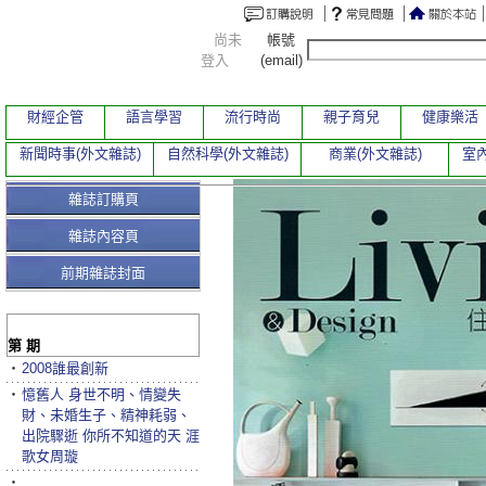
尚未
帳號
登入
(email)
財經企管
語言學習
流行時尚
親子育兒
健康樂活
新聞時事(外文雜誌)
自然科學(外文雜誌)
商業(外文雜誌)
室內
雜誌訂購頁
雜誌內容頁
前期雜誌封面
第 期
‧
2008誰最創新
‧
憶舊人 身世不明、情變失
財、未婚生子、精神耗弱、
出院驟逝 你所不知道的天 涯
歌女周璇
‧