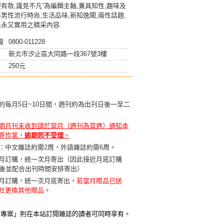
型有款,識見不凡”為編輯主軸,兼具知性,趣味及
導男性流行時尚,生活品味,新知逸聞,兩性話題,
雋永又實用之精采內容.
線
0800-011228
新北市汐止區大同路一段367號3樓
價
250元
約每月5日~10日間，週刊約為出刊日後一至二
期月刊未收到請於當月（週刊為當週）通知本
寄作業，
逾期恕不受理
。
：中文雜誌約需2周，外語雜誌約需6周。
月訂購，統一次月寄出（因此接近月底訂購
天後並配合出刊時間安排寄出）
月訂購，統一次月底寄出，
若當月贈品已送
社更換其他贈品
。
贈專案」則在本站訂閱雜誌的讀者可同時享有。