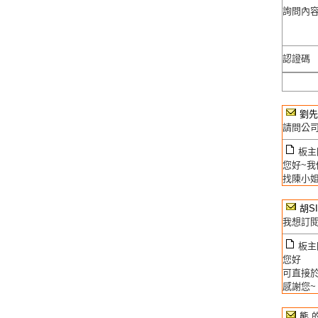
詢問內
認證碼
劉先
請問公司
板主回
您好~我
找陳小姐
胡S
我想訂
板主回
您好
可直接
感謝您~
熊
的