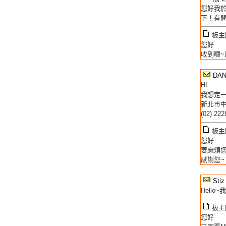
您好我於
下！有
板主回
您好
收到囉~
DAN
HI
我想定一
新北市
(02) 22
板主回
您好
要麻煩
感謝您~
Stiz
Hell
板主回
您好