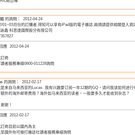
AIL給您囉
姐
的詢問： 2012-04-24
12/01~03月份的訂購者,得知可以享有iPad版的電子雜誌,麻煩請提供相關登入資
 郭詠鑫 科思達國際股分有限公司
7357827
應 2012-04-24
代訂商
者服務專線0800-011228詢問
as
的詢問： 2012-02-17
是来自马来西亚的Lucas. 我有兴趣要订阅一年12期的GQ，请问我该如何进行付
有额外的海外邮寄费用？海外如马来西亚的读者，一般要多久才能收到杂志？
。谢谢！
應 2012-02-17
代訂商目前以國內為主
送至國外你可撥打雜誌社讀者服務專線詢問