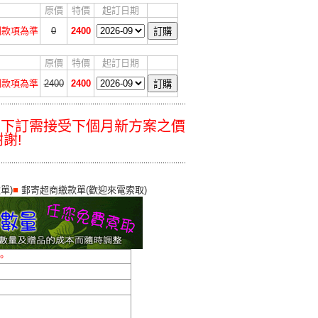
原價
特價
起訂日期
收到款項為準
0
2400
原價
特價
起訂日期
收到款項為準
2400
2400
後下訂需接受下個月新方案之價
謝!
單)
■
郵寄超商繳款單(歡迎來電索取)
。