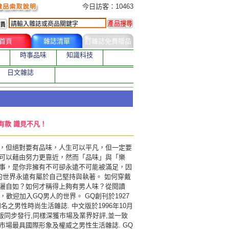
今日訂購者
今日訪客：10463
首頁
雜誌清單
訂雜誌免費贈品
時事品味
知識科技
日文雜誌
有款 識見不凡！
，但絕對要有品味，人生可以平凡，但一定要
可以藉由努力更靠近，然而「品味」與「樂
事，是你非擁有不可卻永遠不可能被滿足，因
的世界永遠有屬於自己堅持與執著。 如何穿戴
灑自如？如何才稱得上夠有男人味？從閱讀
，歡迎加入GQ男人的世界。 GQ創刊於1927
名之男性時尚生活雜誌. 中文版於1996年10月
文版同步發行,同樣深獲市場及業界好評,並一致
市場最具國際形象及權威之男性生活雜誌. GQ