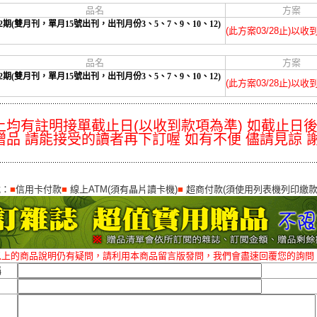
品名
方案
2期(雙月刊，單月15號出刊，出刊月份3、5、7、9、10、12)
(此方案03/28止)以
品名
方案
2期(雙月刊，單月15號出刊，出刊月份3、5、7、9、10、12)
(此方案03/28止)以
上均有註明接單截止日(以收到款項為準) 如截止日
贈品 請能接受的讀者再下訂喔 如有不便 儘請見諒 謝
式：
■
信用卡付款
■
線上ATM(須有晶片讀卡機)
■
超商付款(須使用列表機列印繳款
以上的商品說明仍有疑問，請利用本商品留言版發問，我們會盡速回覆您的詢問
稱