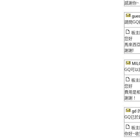
感謝你~
gues
請問G
板主回
您好
馬來西
謝謝!
MIL
GQ可以
板主回
您好
費用是
謝謝！
gd
的
GQ已於
板主回
你好~