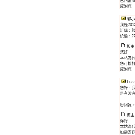
已回覆M
感謝您~
郭小
我是20
訂購 :
統編 : 2
板主回
您好
本站為
您可撥打讀
感謝您~
Luc
您好，我
是有没
盼回复
板主回
你好
本站為
如需寄