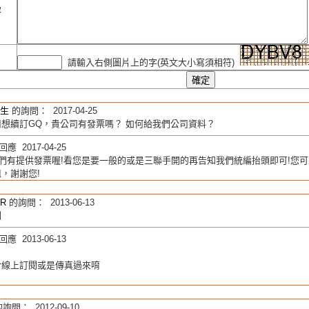
容
請輸入右側圖片上的字(英文大小寫須相符)
生
的詢問： 2017-04-25
想續訂GQ，貴公司有發票嗎？ 如何給我們公司資料？
應 2017-04-25
們有提供發票喔!看您是要一般的或是三聯手開的再告知我們統編抬頭即可!您可直接下單
，謝謝您!
IR
的詢問： 2013-06-13
閱
應 2013-06-13
於線上訂閱或是傳真過來唷
詢問： 2012-09-10