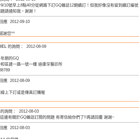
9/10號早上8點40分從網路下訂GQ雜誌12期續訂！但我好像沒有留到續訂編號：
問題請通知我，謝謝！
應 2012-09-10
感謝您^^
IEL
的詢問： 2012-08-09
年期的GQ
中和區建一路一號一樓 迪康牙醫診所
288789
應 2012-08-09
您線上下訂或是傳真訂購喔
的詢問： 2012-08-03
o~我這邊有關於GQ雜誌訂閱的問題 有寄信給你們了!!再請回覆 謝謝~
應 2012-08-03