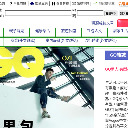
號
密
il)
碼
精選雜誌文章
親子育兒
健康樂活
旅遊休閒
社會人文
居家生活
商業(外文雜誌)
室內設計(外文雜誌)
流行時尚(外文雜誌)
GQ雜誌
GQ男人 有型
生活可以平凡
有樂趣。成功
趣」這兩件雅
為，GQ男人
有型，如何瀟
GQ到玩味GQ
年,為全球最知
與Vogue中
肯定其為華文