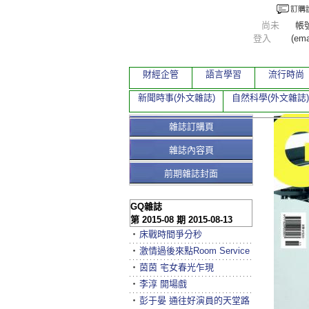
尚未
帳
登入
(ema
財經企管
語言學習
流行時尚
新聞時事(外文雜誌)
自然科學(外文雜誌)
雜誌訂購頁
雜誌內容頁
前期雜誌封面
GQ雜誌
第 2015-08 期 2015-08-13
‧
床戰時間爭分秒
‧
激情過後來點Room Service
‧
茵茵 宅女春光乍現
‧
李淳 開場戲
‧
彭于晏 通往好演員的天堂路