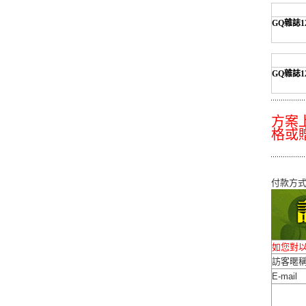
GQ雜誌1
GQ雜誌1
方案
格或
付款方
如您對
訪客暱
E-mail