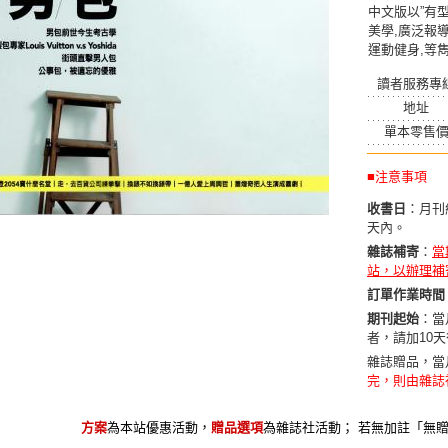
中文版以”有
美學,廣泛報
運動健身,等
讀者服務專
地址
單本零售
■注意事項
收書日
：月刊
天內。
雜誌補寄
：
當
站，以辦理補
訂單作業時間
期刊起始
：當
者，請加10
雜誌贈品，當
完，則由雜誌
方案
為本站優惠活動，
贈品選項
為雜誌社活動； 若無加註「無