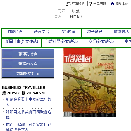
尚未
帳號
登入
(email)
財經企管
語言學習
流行時尚
親子育兒
健康樂活
新聞時事(外文雜誌)
自然科學(外文雜誌)
商業(外文雜誌)
室內
雜誌訂購頁
雜誌內容頁
前期雜誌封面
BUSINESS TRAVELLER
第 2015-08 期 2015-07-30
‧
新創企業看上中國寂寞年輕
人
‧
好節目太多美劇面臨砍劇危
機
‧
你的「點讚」可能會將自己
標記成受害者