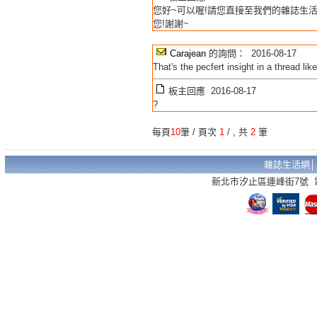
您好~可以喔!請您直接至我們的雜誌生
您!謝謝~
Carajean
的詢問： 2016-08-17
That's the pecfert insight in a thread like
板主回應 2016-08-17
?
每頁
10
筆 / 頁次
1
/
, 共
2
筆
雜誌生活網
新北市汐止區連峰街7號 電話：02